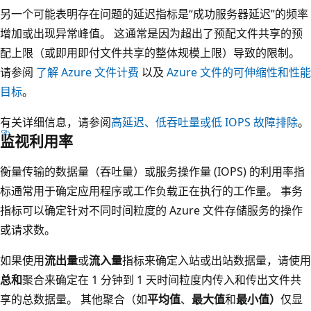
另一个可能表明存在问题的延迟指标是“成功服务器延迟”的频率
增加或出现异常峰值。
这通常是因为超出了预配文件共享的预
配上限（或即用即付文件共享的整体规模上限）导致的限制。
请参阅
了解 Azure 文件计费
以及
Azure 文件的可伸缩性和性能
目标
。
有关详细信息，请参阅
高延迟、低吞吐量或低 IOPS 故障排除
。
监视利用率
衡量传输的数据量（吞吐量）或服务操作量 (IOPS) 的利用率指
标通常用于确定应用程序或工作负载正在执行的工作量。 事务
指标可以确定针对不同时间粒度的 Azure 文件存储服务的操作
或请求数。
如果使用
流出量
或
流入量
指标来确定入站或出站数据量，请使用
总和
聚合来确定在 1 分钟到 1 天时间粒度内传入和传出文件共
享的总数据量。 其他聚合（如
平均值
、
最大值
和
最小值）
仅显