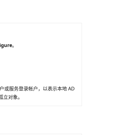
）
igure
。
机帐户或服务登录帐户，以表示本地 AD
个孤立对象。