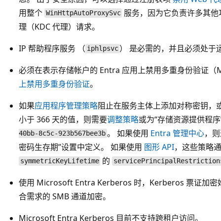
用整个
服务，因为它负责许多其他功能
WinHttpAutoProxySvc
理（KDC 代理）请求。
IP 帮助程序服务 （
） 是必需的，并且必须处于
iphlpsvc
必须在表示存储帐户的 Entra 应用上禁用多重身份验证（
上禁用多重身份验证
。
如果
应用程序管理策略
阻止在服务主体上添加对称密钥，
小于 366 天的值，则需要
调整策略
或为“存储资源提供程序”
。 如果使用
Entra 管理中心
，则
40bb-8c5c-923b567bee3b
密码生存期”设置中定义。 如果使用
图形 API
，这些策略
的
symmetricKeyLifetime
servicePrincipalRestriction
使用 Microsoft Entra Kerberos 时，Kerberos 
合需求的 SMB 通道加密。
Microsoft Entra Kerberos 目前不支持跨租户访问。