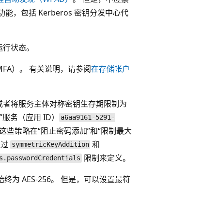
，包括 Kerberos 密钥分发中心代
运行状态。
MFA）。 有关说明，请参阅
在存储帐户
或者将服务主体对称密钥生存期限制为
服务（应用 ID
）
a6aa9161-5291-
这些策略在“阻止密码添加”和“限制最大
通过
和
symmetricKeyAddition
限制来定义。
s.passwordCredentials
票证加密始终为 AES-256。 但是，可以设置最符