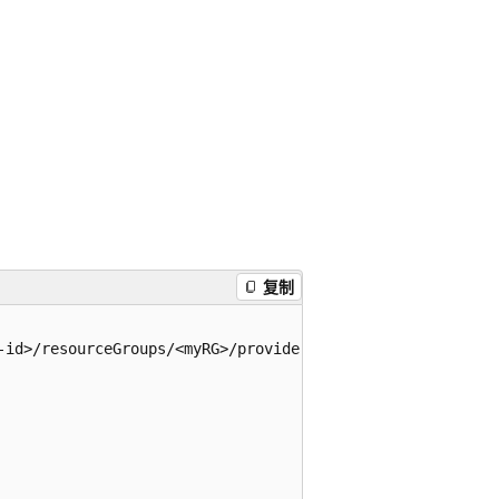
复制
-id>/resourceGroups/<myRG>/providers/Microsoft.Compute/vi