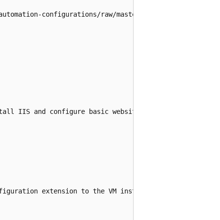
automation-configurations/raw/master/dsc.zip";

tall IIS and configure basic website

figuration extension to the VM instances
