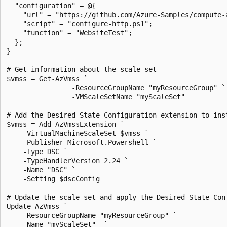
  "configuration" = @{

    "url" = "https://github.com/Azure-Samples/compute-
    "script" = "configure-http.ps1";

    "function" = "WebsiteTest";

  };

}

# Get information about the scale set

$vmss = Get-AzVmss `

                -ResourceGroupName "myResourceGroup" `

                -VMScaleSetName "myScaleSet"

# Add the Desired State Configuration extension to ins
$vmss = Add-AzVmssExtension `

    -VirtualMachineScaleSet $vmss `

    -Publisher Microsoft.Powershell `

    -Type DSC `

    -TypeHandlerVersion 2.24 `

    -Name "DSC" `

    -Setting $dscConfig

# Update the scale set and apply the Desired State Con
Update-AzVmss `

    -ResourceGroupName "myResourceGroup" `

    -Name "myScaleSet"  `
