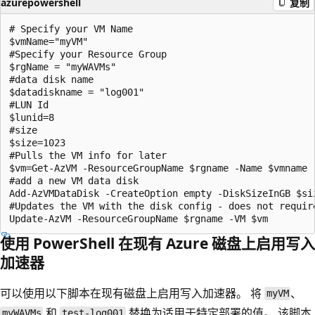
azurepowershell
复制
# Specify your VM Name

$vmName="myVM"

#Specify your Resource Group

$rgName = "myWAVMs"

#data disk name

$datadiskname = "log001"

#LUN Id

$lunid=8

#size

$size=1023

#Pulls the VM info for later

$vm=Get-AzVM -ResourceGroupName $rgname -Name $vmname

#add a new VM data disk

Add-AzVMDataDisk -CreateOption empty -DiskSizeInGB $si
#Updates the VM with the disk config - does not require
使用 PowerShell 在现有 Azure 磁盘上启用写入
加速器
可以使用以下脚本在现有磁盘上启用写入加速器。 将
、
myVM
和
替换为适用于特定部署的值。 该脚本
myWAVMs
test-log001