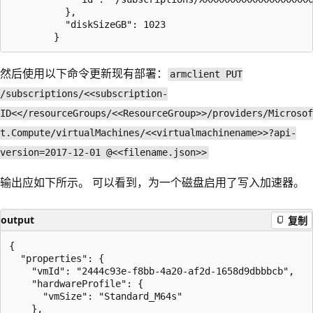
          },

          "diskSizeGB": 1023

然后使用以下命令更新现有部署：
armclient PUT
/subscriptions/<<subscription-
ID<</resourceGroups/<<ResourceGroup>>/providers/Microsof
t.Compute/virtualMachines/<<virtualmachinename>>?api-
version=2017-12-01 @<<filename.json>>
输出应如下所示。 可以看到，为一个磁盘启用了写入加速器。
output
复制
{

  "properties": {

    "vmId": "2444c93e-f8bb-4a20-af2d-1658d9dbbbcb",

    "hardwareProfile": {

      "vmSize": "Standard_M64s"

    },
