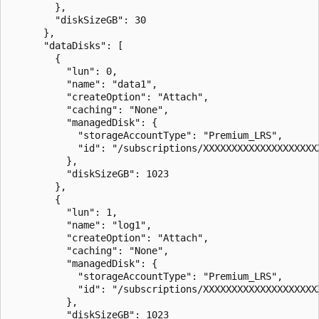
        },

        "diskSizeGB": 30

      },

      "dataDisks": [

        {

          "lun": 0,

          "name": "data1",

          "createOption": "Attach",

          "caching": "None",

          "managedDisk": {

            "storageAccountType": "Premium_LRS",

            "id": "/subscriptions/XXXXXXXXXXXXXXXXXXXX
          },

          "diskSizeGB": 1023

        },

        {

          "lun": 1,

          "name": "log1",

          "createOption": "Attach",

          "caching": "None",

          "managedDisk": {

            "storageAccountType": "Premium_LRS",

            "id": "/subscriptions/XXXXXXXXXXXXXXXXXXXX
          },

          "diskSizeGB": 1023
