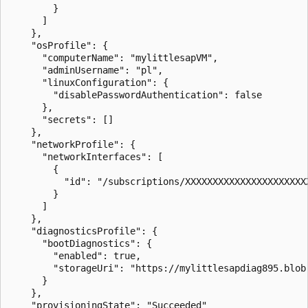
        }

      ]

    },

    "osProfile": {

      "computerName": "mylittlesapVM",

      "adminUsername": "pl",

      "linuxConfiguration": {

        "disablePasswordAuthentication": false

      },

      "secrets": []

    },

    "networkProfile": {

      "networkInterfaces": [

        {

          "id": "/subscriptions/XXXXXXXXXXXXXXXXXXXXXX
        }

      ]

    },

    "diagnosticsProfile": {

      "bootDiagnostics": {

        "enabled": true,

        "storageUri": "https://mylittlesapdiag895.blob.
      }

    },

    "provisioningState": "Succeeded"
