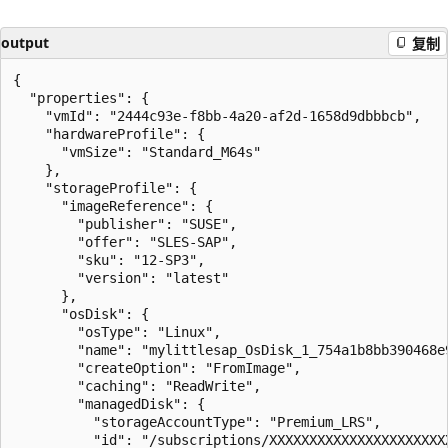
output
复制
{

  "properties": {

    "vmId": "2444c93e-f8bb-4a20-af2d-1658d9dbbbcb",

    "hardwareProfile": {

      "vmSize": "Standard_M64s"

    },

    "storageProfile": {

      "imageReference": {

        "publisher": "SUSE",

        "offer": "SLES-SAP",

        "sku": "12-SP3",

        "version": "latest"

      },

      "osDisk": {

        "osType": "Linux",

        "name": "mylittlesap_OsDisk_1_754a1b8bb390468e9
        "createOption": "FromImage",

        "caching": "ReadWrite",

        "managedDisk": {

          "storageAccountType": "Premium_LRS",

          "id": "/subscriptions/XXXXXXXXXXXXXXXXXXXXXX