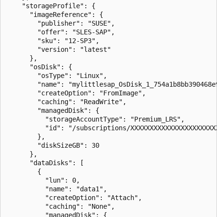
    "storageProfile": {

      "imageReference": {

        "publisher": "SUSE",

        "offer": "SLES-SAP",

        "sku": "12-SP3",

        "version": "latest"

      },

      "osDisk": {

        "osType": "Linux",

        "name": "mylittlesap_OsDisk_1_754a1b8bb390468e9
        "createOption": "FromImage",

        "caching": "ReadWrite",

        "managedDisk": {

          "storageAccountType": "Premium_LRS",

          "id": "/subscriptions/XXXXXXXXXXXXXXXXXXXXXX
        },

        "diskSizeGB": 30

      },

      "dataDisks": [

        {

          "lun": 0,

          "name": "data1",

          "createOption": "Attach",

          "caching": "None",

          "managedDisk": {
