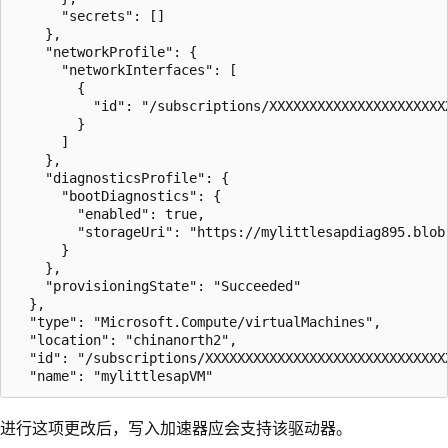
      "secrets": []

    },

    "networkProfile": {

      "networkInterfaces": [

        {

          "id": "/subscriptions/XXXXXXXXXXXXXXXXXXXXXX
        }

      ]

    },

    "diagnosticsProfile": {

      "bootDiagnostics": {

        "enabled": true,

        "storageUri": "https://mylittlesapdiag895.blob.
      }

    },

    "provisioningState": "Succeeded"

  },

  "type": "Microsoft.Compute/virtualMachines",

  "location": "chinanorth2",

  "id": "/subscriptions/XXXXXXXXXXXXXXXXXXXXXXXXXXXXXX
进行这项更改后，写入加速器应会支持该驱动器。