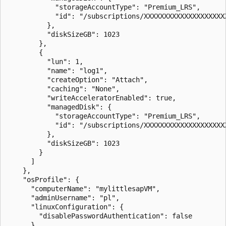
            "storageAccountType": "Premium_LRS",

            "id": "/subscriptions/XXXXXXXXXXXXXXXXXXXX
          },

          "diskSizeGB": 1023

        },

        {

          "lun": 1,

          "name": "log1",

          "createOption": "Attach",

          "caching": "None",

          "writeAcceleratorEnabled": true,

          "managedDisk": {

            "storageAccountType": "Premium_LRS",

            "id": "/subscriptions/XXXXXXXXXXXXXXXXXXXX
          },

          "diskSizeGB": 1023

        }

      ]

    },

    "osProfile": {

      "computerName": "mylittlesapVM",

      "adminUsername": "pl",

      "linuxConfiguration": {

        "disablePasswordAuthentication": false

      },
