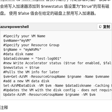
会将写入加速器添加到
$newstatus 值设置为“$true”的现有磁
盘。 使用 $false 值会在给定的磁盘上禁用写入加速器。
azurepowershell
复制
#Specify your VM Name

$vmName="myVM"

#Specify your Resource Group

$rgName = "myWAVMs"

#data disk name

$datadiskname = "test-log001"

#new Write Accelerator status ($true for enabled, $fals
$newstatus = $true

#Pulls the VM info for later

$vm=Get-AzVM -ResourceGroupName $rgname -Name $vmname

#add a new VM data disk

Set-AzVMDataDisk -VM $vm -Name $datadiskname -Caching N
#Updates the VM with the disk config - does not require
注释