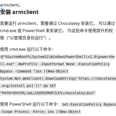
armclient。
安装 armclient
若要运行 armclient，需要通过 Chocolatey 安装它。 可以通过
cmd.exe 或 PowerShell 来安装它。 为这些命令使用提升的权
限（“以管理员身份运行”）。
使用 cmd.exe 运行以下命令：
@"%SystemRoot%\System32\WindowsPowerShell\v1.0\powershe
ll.exe" -NoProfile -InputFormat None -ExecutionPolicy
Bypass -Command "iex ((New-Object
System.Net.WebClient).DownloadString('https://chocolatey
.org/install.ps1'))" && SET
"PATH=%PATH%;%ALLUSERSPROFILE%\chocolatey\bin"
使用 PowerShell 运行以下命令：
Set-ExecutionPolicy Bypass
-Scope Process -Force; iex ((New-Object