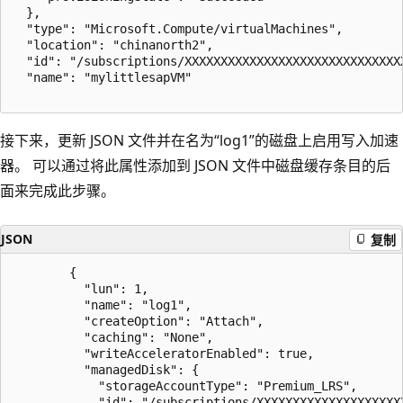
  },

  "type": "Microsoft.Compute/virtualMachines",

  "location": "chinanorth2",

  "id": "/subscriptions/XXXXXXXXXXXXXXXXXXXXXXXXXXXXXX
  "name": "mylittlesapVM"

接下来，更新 JSON 文件并在名为“log1”的磁盘上启用写入加速
器。 可以通过将此属性添加到 JSON 文件中磁盘缓存条目的后
面来完成此步骤。
JSON
复制
        {

          "lun": 1,

          "name": "log1",

          "createOption": "Attach",

          "caching": "None",

          "writeAcceleratorEnabled": true,

          "managedDisk": {

            "storageAccountType": "Premium_LRS",

            "id": "/subscriptions/XXXXXXXXXXXXXXXXXXXX