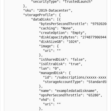
            "securityType": "TrustedLaunch"

        },

        "sku": "2019-Datacenter",

        "storageProfile": {

            "dataDisks": [{

                "bytesPerSecondThrottle": "979202048"
                "caching": "None",

                "createOption": "Empty",

                "diskCapacityBytes": "274877906944",

                "diskSizeGB": "1024",

                "image": {

                  "uri": ""

                },

                "isSharedDisk": "false",

                "isUltraDisk": "true",

                "lun": "0",

                "managedDisk": {

                  "id": "/subscriptions/xxxxx-xxxx-x
                  "storageAccountType": "StandardSSD_
                },

                "name": "exampledatadiskname",

                "opsPerSecondThrottle": "65280",

                "vhd": {

                  "uri": ""

                },
