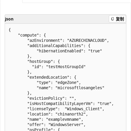
json
复制
{

    "compute": {

        "azEnvironment": "AZURECHINACLOUD",

        "additionalCapabilities": {

            "hibernationEnabled": "true"

        },

        "hostGroup": {

          "id": "testHostGroupId"

        }, 

        "extendedLocation": {

            "type": "edgeZone",

            "name": "microsoftlosangeles"

        },

        "evictionPolicy": "",

        "isHostCompatibilityLayerVm": "true",

        "licenseType":  "Windows_Client",

        "location": "chinanorth2",

        "name": "examplevmname",

        "offer": "WindowsServer",

        "osProfile": {
