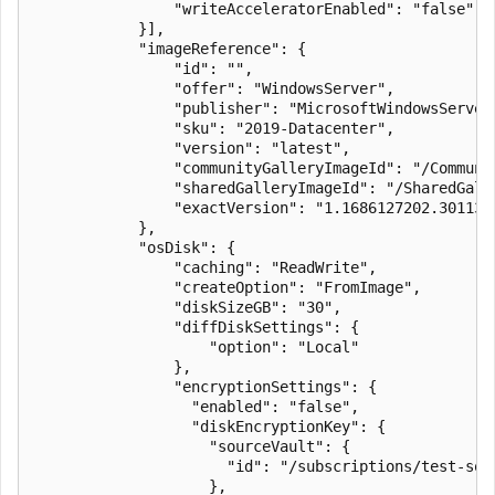
                "writeAcceleratorEnabled": "false"

            }],

            "imageReference": {

                "id": "",

                "offer": "WindowsServer",

                "publisher": "MicrosoftWindowsServer"
                "sku": "2019-Datacenter",

                "version": "latest",

                "communityGalleryImageId": "/Communi
                "sharedGalleryImageId": "/SharedGall
                "exactVersion": "1.1686127202.30113"

            },

            "osDisk": {

                "caching": "ReadWrite",

                "createOption": "FromImage",

                "diskSizeGB": "30",

                "diffDiskSettings": {

                    "option": "Local"

                },

                "encryptionSettings": {

                  "enabled": "false",

                  "diskEncryptionKey": {

                    "sourceVault": {

                      "id": "/subscriptions/test-sou
                    },
