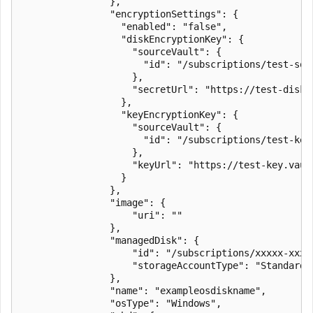
                },

                "encryptionSettings": {

                  "enabled": "false",

                  "diskEncryptionKey": {

                    "sourceVault": {

                      "id": "/subscriptions/test-sou
                    },

                    "secretUrl": "https://test-disk.
                  },

                  "keyEncryptionKey": {

                    "sourceVault": {

                      "id": "/subscriptions/test-key
                    },

                    "keyUrl": "https://test-key.vaul
                  }

                },

                "image": {

                    "uri": ""

                },

                "managedDisk": {

                    "id": "/subscriptions/xxxxx-xxxx
                    "storageAccountType": "StandardSS
                },

                "name": "exampleosdiskname",

                "osType": "Windows",
