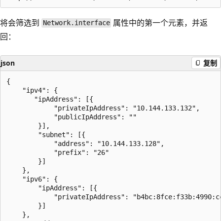
将会筛选到
属性中的第一个元素，并返
Network.interface
回：
json
复制
{

    "ipv4": {

       "ipAddress": [{

            "privateIpAddress": "10.144.133.132",

            "publicIpAddress": ""

        }],

        "subnet": [{

            "address": "10.144.133.128",

            "prefix": "26"

        }]

    },

    "ipv6": {

        "ipAddress": [{

            "privateIpAddress": "b4bc:8fce:f33b:4990:cc
        }]

    },
