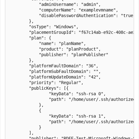
            "adminUsername": "admin",

            "computerName": "examplevmname",

            "disablePasswordAuthentication": "true"

        },

        "osType": "Windows",

        "placementGroupId": "f67c14ab-e92c-408c-ae2d-
        "plan": {

            "name": "planName",

            "product": "planProduct",

            "publisher": "planPublisher"

        },

        "platformFaultDomain": "36",

        "platformSubFaultDomain": "",        

        "platformUpdateDomain": "42",

        "priority": "Regular",

        "publicKeys": [{

                "keyData": "ssh-rsa 0",

                "path": "/home/user/.ssh/authorized_k
            },

            {

                "keyData": "ssh-rsa 1",

                "path": "/home/user/.ssh/authorized_k
            }

        ],

        "publisher": "RDFE-Test-Microsoft-Windows-Ser