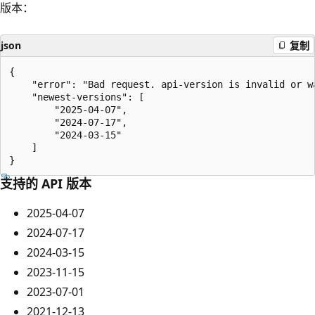
版本：
json
复制
{

    "error": "Bad request. api-version is invalid or w
    "newest-versions": [

        "2025-04-07",

        "2024-07-17",

        "2024-03-15"

    ]

支持的 API 版本
2025-04-07
2024-07-17
2024-03-15
2023-11-15
2023-07-01
2021-12-13