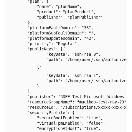
        "plan": {

            "name": "planName",

            "product": "planProduct",

            "publisher": "planPublisher"

        },

        "platformFaultDomain": "36",

        "platformSubFaultDomain": "",        

        "platformUpdateDomain": "42",

        "priority": "Regular",

        "publicKeys": [{

                "keyData": "ssh-rsa 0",

                "path": "/home/user/.ssh/authorized_k
            },

            {

                "keyData": "ssh-rsa 1",

                "path": "/home/user/.ssh/authorized_k
            }

        ],

        "publisher": "RDFE-Test-Microsoft-Windows-Ser
        "resourceGroupName": "macikgo-test-may-23",

        "resourceId": "/subscriptions/xxxxx-xxxx-xxx
        "securityProfile": {

            "secureBootEnabled": "true",

            "virtualTpmEnabled": "false",

            "encryptionAtHost": "true",
