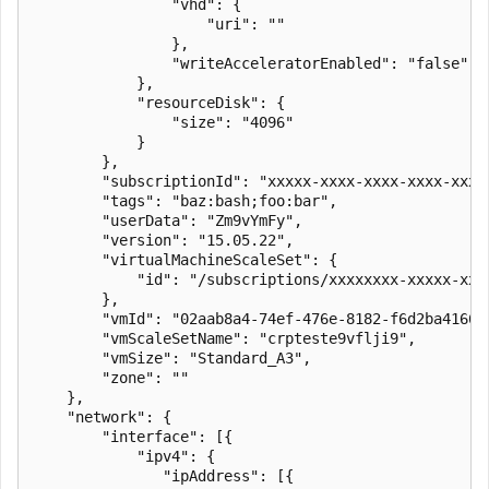
                "vhd": {

                    "uri": ""

                },

                "writeAcceleratorEnabled": "false"

            },

            "resourceDisk": {

                "size": "4096"

            }

        },

        "subscriptionId": "xxxxx-xxxx-xxxx-xxxx-xxxxx
        "tags": "baz:bash;foo:bar",

        "userData": "Zm9vYmFy",

        "version": "15.05.22",

        "virtualMachineScaleSet": {

            "id": "/subscriptions/xxxxxxxx-xxxxx-xxx
        },

        "vmId": "02aab8a4-74ef-476e-8182-f6d2ba4166a6
        "vmScaleSetName": "crpteste9vflji9",

        "vmSize": "Standard_A3",

        "zone": ""

    },

    "network": {

        "interface": [{

            "ipv4": {

               "ipAddress": [{
