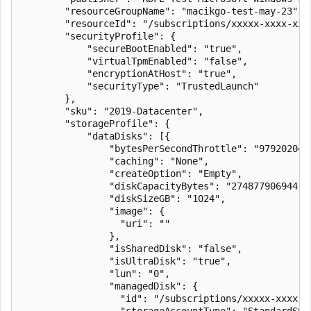
        "resourceGroupName": "macikgo-test-may-23",

        "resourceId": "/subscriptions/xxxxx-xxxx-xxx
        "securityProfile": {

            "secureBootEnabled": "true",

            "virtualTpmEnabled": "false",

            "encryptionAtHost": "true",

            "securityType": "TrustedLaunch"

        },

        "sku": "2019-Datacenter",

        "storageProfile": {

            "dataDisks": [{

                "bytesPerSecondThrottle": "979202048"
                "caching": "None",

                "createOption": "Empty",

                "diskCapacityBytes": "274877906944",

                "diskSizeGB": "1024",

                "image": {

                  "uri": ""

                },

                "isSharedDisk": "false",

                "isUltraDisk": "true",

                "lun": "0",

                "managedDisk": {

                  "id": "/subscriptions/xxxxx-xxxx-x
                  "storageAccountType": "StandardSSD_