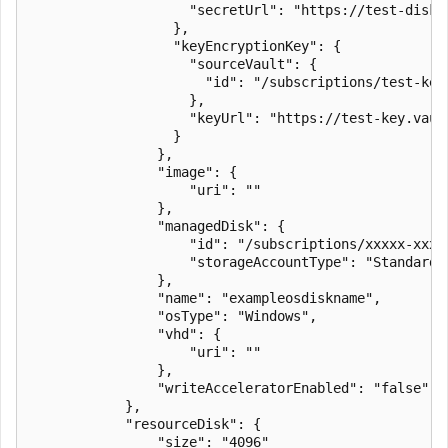
                    "secretUrl": "https://test-disk.
                  },

                  "keyEncryptionKey": {

                    "sourceVault": {

                      "id": "/subscriptions/test-key
                    },

                    "keyUrl": "https://test-key.vaul
                  }

                },

                "image": {

                    "uri": ""

                },

                "managedDisk": {

                    "id": "/subscriptions/xxxxx-xxxx
                    "storageAccountType": "StandardSS
                },

                "name": "exampleosdiskname",

                "osType": "Windows",

                "vhd": {

                    "uri": ""

                },

                "writeAcceleratorEnabled": "false"

            },

            "resourceDisk": {

                "size": "4096"
