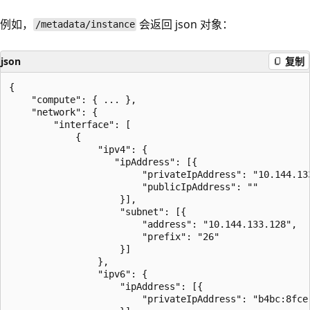
例如，
会返回 json 对象：
/metadata/instance
json
复制
{

    "compute": { ... },

    "network": {

        "interface": [

            {

                "ipv4": {

                   "ipAddress": [{

                        "privateIpAddress": "10.144.133
                        "publicIpAddress": ""

                    }],

                    "subnet": [{

                        "address": "10.144.133.128",

                        "prefix": "26"

                    }]

                },

                "ipv6": {

                    "ipAddress": [{

                        "privateIpAddress": "b4bc:8fce: