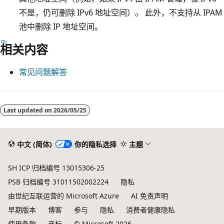
不是，仍可删除 IPv6 地址空间）。 此外，不支持从 IPAM
池中删除 IP 地址空间。
相关内容
常见问题解答
阅
读
Last updated on
2026/05/25
模
式
中文 (简体)
你的隐私选择
主题
已
禁
SH ICP 归档编号 13015306-25
用
PSB 归档编号 31011502002224
隐私
由世纪互联运营的 Microsoft Azure
AI 免责声明
早期版本
博客
参与
隐私
消费者健康隐私
使用条款
商标
© Microsoft 2026