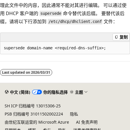
理此文件中的内容，因此通常不能对其进行编辑。 可以通过使
用 DHCP 客户端的
命令替代该后缀。 要替代该后
supersede
缀，请将以下行添加到
文件：
/etc/dhcp/dhclient.conf
复制
阅
读
Last updated on
2026/03/31
模
式
已
中文 (简体)
你的隐私选择
主题
禁
SH ICP 归档编号 13015306-25
用
PSB 归档编号 31011502002224
隐私
由世纪互联运营的 Microsoft Azure
AI 免责声明