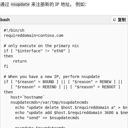
通过
来注册新的 IP 地址。 例如：
nsupdate
bash
复制
#!/bin/sh

requireddomain=contoso.com

# only execute on the primary nic

if [ "$interface" != "eth0" ]

then

    return

fi

# When you have a new IP, perform nsupdate

if [ "$reason" = BOUND ] || [ "$reason" = RENEW ] ||

   [ "$reason" = REBIND ] || [ "$reason" = REBOOT ]

then

   host=`hostname`

   nsupdatecmds=/var/tmp/nsupdatecmds

     echo "update delete $host.$requireddomain a" > $ns
     echo "update add $host.$requireddomain 3600 a $new
     echo "send" >> $nsupdatecmds

     nsupdate $nsupdatecmds
