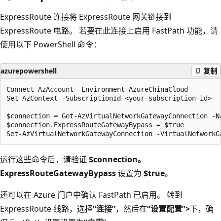
ExpressRoute 连接将 ExpressRoute 网关链接到
ExpressRoute 电路。 若要在此连接上启用 FastPath 功能，请
使用以下 PowerShell 命令：
azurepowershell
复制
Connect-AzAccount -Environment AzureChinaCloud

Set-AzContext -SubscriptionId <your-subscription-id>

$connection = Get-AzVirtualNetworkGatewayConnection -N
$connection.ExpressRouteGatewayBypass = $true

运行这些命令后，请验证
$connection。
ExpressRouteGatewayBypass
设置为
$true
。
还可以在 Azure 门户中确认 FastPath 已启用。 转到
ExpressRoute 线路，选择
“连接”
，然后在
“设置配置”>
下，确