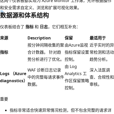
这两个仪表板都实现为 Azure Monitor 工作簿，允许根据操作
和安全需求自定义、浏览和扩展可视化效果。
数据源和体系结构
仪表板结合了
指标
和
日志
，它们相互补充：
来源
Description
保留
最适用于
按分钟间隔收集的聚
由Azure监视
近乎实时的异
指标
合计数器。 针对趋
指标保留设置
常检测和活动
势分析进行了优化。
控制。
趋势分析。
由 Log
WAF 诊断日志记录
深入法医调
Logs （Azure
Analytics 工
中的完整每请求事件
查、合规性和
diagnostics）
作区保留策略
数据。
审核。
控制。
重要
指标非常适合快速异常情况检测，但不包含完整的请求详