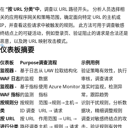
在
“按 URL 分类”中
，调查以 URL 路径开头。 分析人员选择相
关的应用程序网关和策略范围，确定面向特定 URL 的主机或
IP，并查看这些请求中被触发的规则。 此方法可用于调查敏感
终结点上的可疑活动，例如登录页、验证阻止的请求是合法还是
恶意，以及跨 URL 映射攻击模式。
仪表板摘要
仪表板
Purpose
调查流程
示例用例
监视器 -
基于日志
从 LAW 拉取结构化
验证策略有效性，执行
WAF 日志
的监视
数据
审核，调查请求
监视器 -
基于指标
使用 Azure Monitor
准实时监视，检测异
WAF 指标
的监测
指标
常，跟踪趋势
按规则分
按规则
范围→规则→主机→
识别干扰规则，分析数
类
ID 调查
URL → 请求
据块，精细调整规则
按 URL
按 URL
作用范围 → URL →
调查对敏感终结点的攻
进行分类
路径调查
主机 → 规则 → 请求
击，验证规则有效性