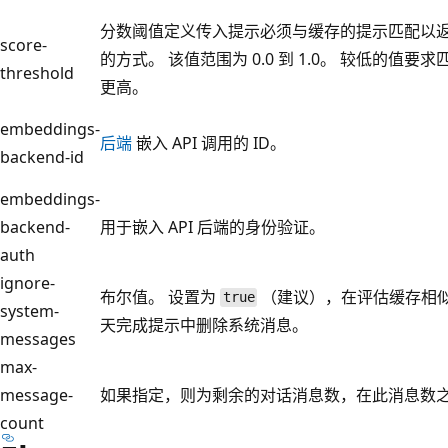
分数阈值定义传入提示必须与缓存的提示匹配以
score-
的方式。 该值范围为 0.0 到 1.0。 较低的值要
threshold
更高。
embeddings-
后端
嵌入 API 调用的 ID。
backend-id
embeddings-
backend-
用于嵌入 API 后端的身份验证。
auth
ignore-
布尔值。 设置为
（建议），在评估缓存相
true
system-
天完成提示中删除系统消息。
messages
max-
message-
如果指定，则为剩余的对话消息数，在此消息数
count