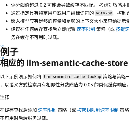
评分阈值超过 0.2 可能会导致缓存不匹配。 考虑对敏感
通过指定具有特定用户或用户组标识符的
，控制跨
vary-by
嵌入模型应有足够的容量和足够的上下文大小来容纳提示
建议在任何缓存查找后立即配置
速率限制
策略（或
按键
务在缓存不可用时过载。
例子
相应的 llm-semantic-cache-st
以下示例演示如何将
策略与策略
llm-semantic-cache-lookup
，以语义方式检索具有相似性分数阈值为 0.05 的类似缓存响应。
注释
在缓存查找后添加
速率限制
策略（或
按密钥限制速率限制
策略
不可用时后端服务过载。