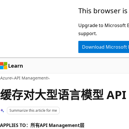
Skip
This browser is
to
main
Upgrade to Microsoft Ed
content
support.
Download Microsoft
Learn
Azure
API Management
缓存对大型语言模型 API
Summarize this article for me
APPLIES TO：所有API Management层