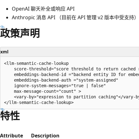
OpenAI 聊天补全或响应 API
Anthropic 消息 API （目前在 API 管理 v2 版本中受支持）
政策声明
xml
<llm-semantic-cache-lookup

    score-threshold="score threshold to return cached r
    embeddings-backend-id ="backend entity ID for embed
    embeddings-backend-auth ="system-assigned"         
    ignore-system-messages="true | false"      

    max-message-count="count" >

    <vary-by>"expression to partition caching"</vary-by
特性
Attribute
Description