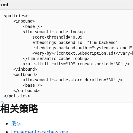
xml
<policies>

    <inbound>

        <base />

        <llm-semantic-cache-lookup

            score-threshold="0.05"

            embeddings-backend-id ="llm-backend"

            embeddings-backend-auth ="system-assigned" 
            <vary-by>@(context.Subscription.Id)</vary-b
        </llm-semantic-cache-lookup>

        <rate-limit calls="10" renewal-period="60" />

    </inbound>

    <outbound>

        <llm-semantic-cache-store duration="60" />

        <base />

    </outbound>

相关策略
缓存
llm-semantic-cache-store