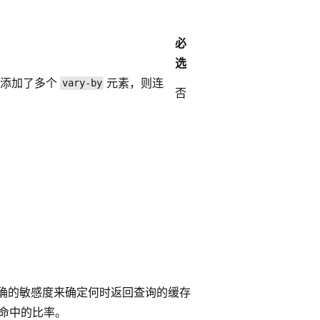
必
选
果添加了多个
元素，则连
vary-by
否
确的敏感度来确定何时返回查询的缓存
未命中的比率。