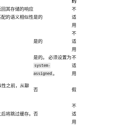
约
返回其存储的响应
不
求匹配的语义相似性
是的
适
用
不
是的
适
用
是的。 必须设置为
不
适
system-
。
用
assigned
似性之前，从聊
否
假
不
之后将跳过缓存。
否
适
用