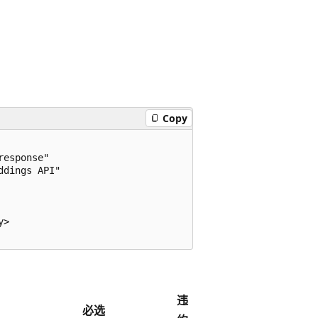
Copy
esponse"

dings API"

    

>

违
必选