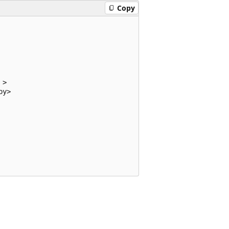
Copy
>

y>
