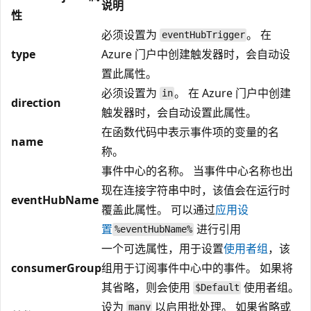
说明
性
必须设置为
。 在
eventHubTrigger
type
Azure 门户中创建触发器时，会自动设
置此属性。
必须设置为
。 在 Azure 门户中创建
in
direction
触发器时，会自动设置此属性。
在函数代码中表示事件项的变量的名
name
称。
事件中心的名称。 当事件中心名称也出
现在连接字符串中时，该值会在运行时
eventHubName
覆盖此属性。 可以通过
应用设
置
进行引用
%eventHubName%
一个可选属性，用于设置
使用者组
，该
consumerGroup
组用于订阅事件中心中的事件。 如果将
其省略，则会使用
使用者组。
$Default
设为
以启用批处理。 如果省略或
many