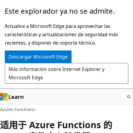
Ir
Este explorador ya no se admite.
al
contenido
Actualice a Microsoft Edge para aprovechar las
principal
características y actualizaciones de seguridad más
recientes, y disponer de soporte técnico.
Descargar Microsoft Edge
Más información sobre Internet Explorer y
Microsoft Edge
Learn
Azure
Functions
适用于 Azure Functions 的