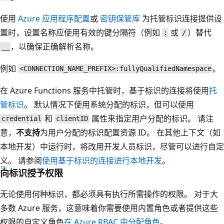
使用
Azure 应用程序配置
或
密钥保管库
为托管标识连接提供设
置时，设置名称应使用有效的键分隔符（例如
或
）替代
:
/
，以确保正确解析名称。
__
例如
。
<CONNECTION_NAME_PREFIX>:fullyQualifiedNamespace
在 Azure Functions 服务中托管时，基于标识的连接将使用
托
管标识
。 默认情况下使用系统分配的标识，但可以使用
和
属性来指定用户分配的标识。 请注
credential
clientID
意，
不支持
为用户分配的标识配置资源 ID。 在其他上下文（如
本地开发）中运行时，将改用开发人员标识，尽管可以进行自定
义。 请参阅
使用基于标识的连接进行本地开发
。
向标识授予权限
无论使用何种标识，都必须具有执行所需操作的权限。 对于大
多数 Azure 服务，这意味着你需要使用内置角色或者提供这些
权限的自定义角色
在 Azure RBAC 中分配角色
。