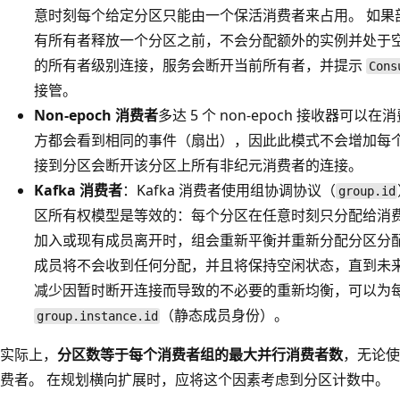
意时刻每个给定分区只能由一个保活消费者来占用。 如果
有所有者释放一个分区之前，不会分配额外的实例并处于空
的所有者级别连接，服务会断开当前所有者，并提示
Cons
接管。
Non-epoch 消费者
多达 5 个 non-epoch 接收器
方都会看到相同的事件（扇出），因此此模式不会增加每个
接到分区会断开该分区上所有非纪元消费者的连接。
Kafka 消费者
：Kafka 消费者使用组协调协议（
group.id
区所有权模型是等效的：每个分区在任意时刻只分配给消费
加入或现有成员离开时，组会重新平衡并重新分配分区分配
成员将不会收到任何分配，并且将保持空闲状态，直到未来
减少因暂时断开连接而导致的不必要的重新均衡，可以为
（静态成员身份）。
group.instance.id
实际上，
分区数等于每个消费者组的最大并行消费者数
，无论使用
费者。 在规划横向扩展时，应将这个因素考虑到分区计数中。