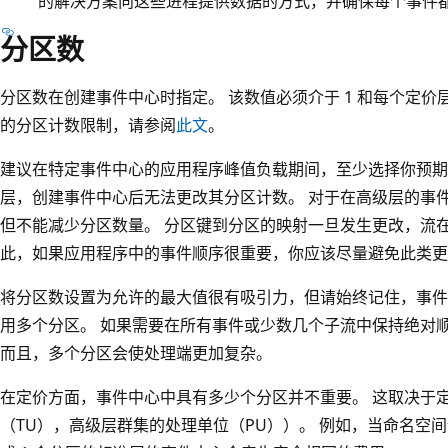
的解决方案向这些进程提供数据的方式，并确保每个事件
分区数
分区数在创建事件中心时指定。 该数值必须介于 1 和每个定价
的分区计数限制，请参阅
此文
。
建议在特定事件中心的应用程序峰值负载期间，至少选择你预期
层，创建事件中心后无法更改其分区计数。 对于在高级层的事
但不能减少分区数量。 分区键到分区的映射一旦发生更改，流
此，如果应用程序中的事件顺序很重要，你应该尽量避免此类更
将分区数设置为允许的最大值很有吸引力，但请始终记住，事件
用多个分区。 如果需要在所有事件或少数几个子流中保持绝对
而且，多个分区会使处理端更加复杂。
在定价方面，事件中心中具有多少个分区并不重要。 这取决于
（TU）
，高级层群集的
处理单位（PU））。 例如，当命名空间设置