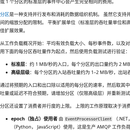
或 1 个分区的标准层的事件中心会产生完全相同的费用。
分区
是一种支持并行发布和消耗的数据组织机制。 虽然它支持
间的缩放分配的限制。 平衡扩展单位（标准层的吞吐量单位和
佳扩展效果。
从工作负载概况开始：平均有效负载大小、每秒事件数，以及对
用下面的每分区吞吐量作为起点，然后使用负载测试进行验证：
标准层
：约 1 MB/秒的入口，每个分区的出口量约为 2 MB
高级层级
：每个分区的入站吞吐量约为 1–2 MB/秒，出站吞
通过将预期的入口和出口除以适用的每分区的速率，然后取其中
吐量或延迟不符合预期，请增加分区（仅限高级层）并重新测试
分区还设置了消费者并行度的上限。 上限的工作原理取决于消
epoch（独占）使用者
由
（.NET
EventProcessorClient
（Python， JavaScript）使用，这是生产 AMQP