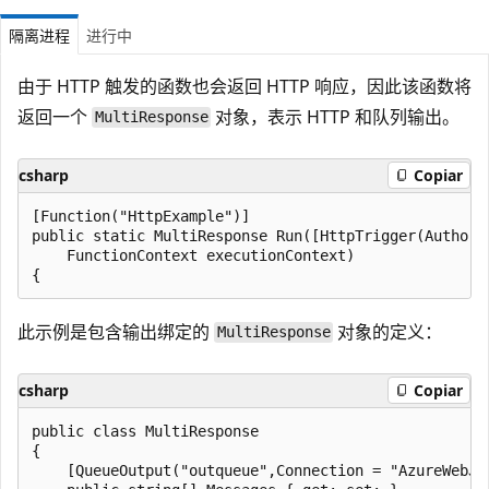
隔离进程
进行中
由于 HTTP 触发的函数也会返回 HTTP 响应，因此该函数将
返回一个
对象，表示 HTTP 和队列输出。
MultiResponse
csharp
Copiar
[Function("HttpExample")]

public static MultiResponse Run([HttpTrigger(Authori
    FunctionContext executionContext)

此示例是包含输出绑定的
对象的定义：
MultiResponse
csharp
Copiar
public class MultiResponse

{

    [QueueOutput("outqueue",Connection = "AzureWebJob