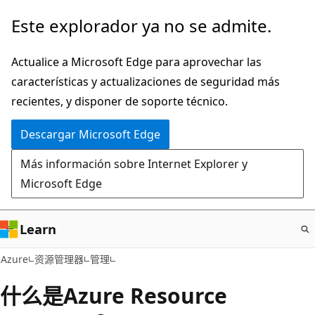
Ir
Este explorador ya no se admite.
al
contenido
Actualice a Microsoft Edge para aprovechar las
principal
características y actualizaciones de seguridad más
recientes, y disponer de soporte técnico.
Descargar Microsoft Edge
Más información sobre Internet Explorer y
Microsoft Edge
Learn
Azure
资源管理器
管理
什么是Azure Resource