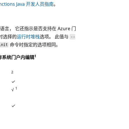
unctions Java 开发人员指南
。
支持的语言， 它还指示是否支持在 Azure 门
时选择的
运行时堆栈
选项。 此值与
--
命令时指定的选项相同。
init
1
操作系统
门户内编辑
2
✓
1
√
✓