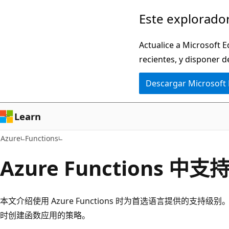
Ir
Este explorador
al
contenido
Actualice a Microsoft E
principal
recientes, y disponer d
Descargar Microsoft
Learn
Azure
Functions
Azure Functions 中
本文介绍使用 Azure Functions 时为首选语言提供的支持
时创建函数应用的策略。