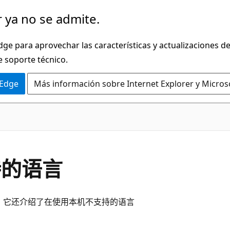
 ya no se admite.
dge para aprovechar las características y actualizaciones 
e soporte técnico.
 Edge
Más información sobre Internet Explorer y Micros
支持的语言
级别。 它还介绍了在使用本机不支持的语言