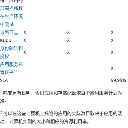
每个应用的
部署插槽
数
在生产环境
中测试
诊断日志
X
X
X
Kudu
X
X
X
身份验证和
X
X
X
授权
应用服务托
X
11
管证书
SLA
99.95%
1
除非另有说明，否则应用和存储配额依每个应用服务计划为
准。
2
可以在这些计算机上托管的应用的实际数目取决于应用的活
动、计算机实例的大小和相应的资源利用率。