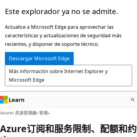
Ir
Este explorador ya no se admite.
al
contenido
Actualice a Microsoft Edge para aprovechar las
principal
características y actualizaciones de seguridad más
recientes, y disponer de soporte técnico.
Descargar Microsoft Edge
Más información sobre Internet Explorer y
Microsoft Edge
Learn
Azure
资源管理器
管理
Azure订阅和服务限制、配额和约