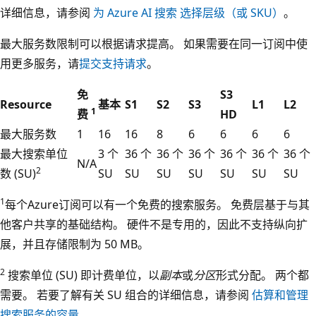
详细信息，请参阅
为 Azure AI 搜索 选择层级（或 SKU）
。
最大服务数限制可以根据请求提高。 如果需要在同一订阅中使
用更多服务，请
提交支持请求
。
免
S3
Resource
基本
S1
S2
S3
L1
L2
1
费
HD
最大服务数
1
16
16
8
6
6
6
6
最大搜索单位
3 个
36 个
36 个
36 个
36 个
36 个
36 个
N/A
2
数 (SU)
SU
SU
SU
SU
SU
SU
SU
1
每个Azure订阅可以有一个免费的搜索服务。 免费层基于与其
他客户共享的基础结构。 硬件不是专用的，因此不支持纵向扩
展，并且存储限制为 50 MB。
2
搜索单位 (SU) 即计费单位，以
副本
或
分区
形式分配。 两个都
需要。 若要了解有关 SU 组合的详细信息，请参阅
估算和管理
搜索服务的容量
。