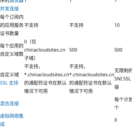
序的
调试器
1
1
1
并发连接
每个订阅内
的应用服务
不支持
不支持
10
证书数量
0（仅
每个应用的
chinacloudsites.cn
500
500
自定义域数
子域）
不支持，
不支持，
无限制
自定义域
*.chinacloudsites.cn
*.chinacloudsites.cn
SNI SSL
SSL 支持
的通配符证书在默认
的通配符证书在默认
接
情况下可用
情况下可用
每个计划
混合连接
个
虚拟网络集
X
成