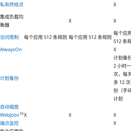
私有终结点
X
集成负载均
X
X
衡器
每个应
访问限制
每个应用 512 条规则
每个应用 512 条规则
512 条
AlwaysOn
X
计划备
2 小时
次，每
计划备份
多 12 
份（手动
计划
自动缩放
10
WebJobs
X
X
X
端点监控
X