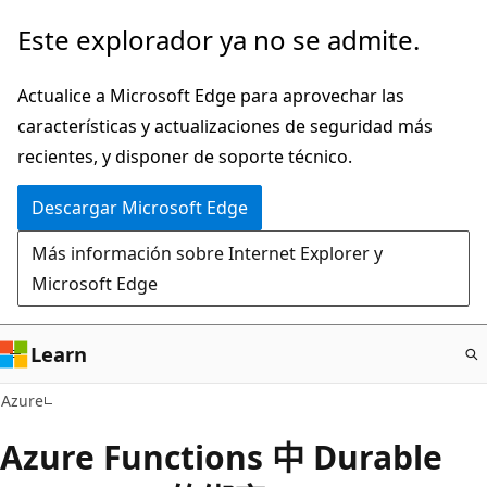
Ir
Este explorador ya no se admite.
al
contenido
Actualice a Microsoft Edge para aprovechar las
principal
características y actualizaciones de seguridad más
recientes, y disponer de soporte técnico.
Descargar Microsoft Edge
Más información sobre Internet Explorer y
Microsoft Edge
Learn
Azure
Azure Functions 中 Durable