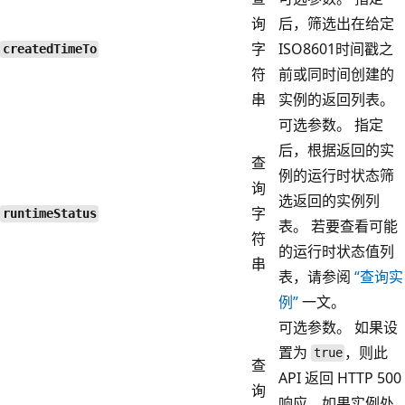
询
后，筛选出在给定
字
ISO8601时间戳之
createdTimeTo
符
前或同时间创建的
串
实例的返回列表。
可选参数。 指定
后，根据返回的实
查
例的运行时状态筛
询
选返回的实例列
字
runtimeStatus
表。 若要查看可能
符
的运行时状态值列
串
表，请参阅
“查询实
例”
一文。
可选参数。 如果设
置为
，则此
true
查
API 返回 HTTP 500
询
响应，如果实例处