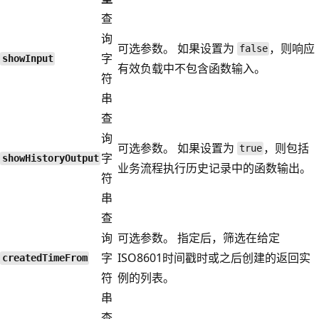
查
询
可选参数。 如果设置为
，则响应
false
字
showInput
有效负载中不包含函数输入。
符
串
查
询
可选参数。 如果设置为
，则包括
true
字
showHistoryOutput
业务流程执行历史记录中的函数输出。
符
串
查
询
可选参数。 指定后，筛选在给定
字
ISO8601时间戳时或之后创建的返回实
createdTimeFrom
符
例的列表。
串
查