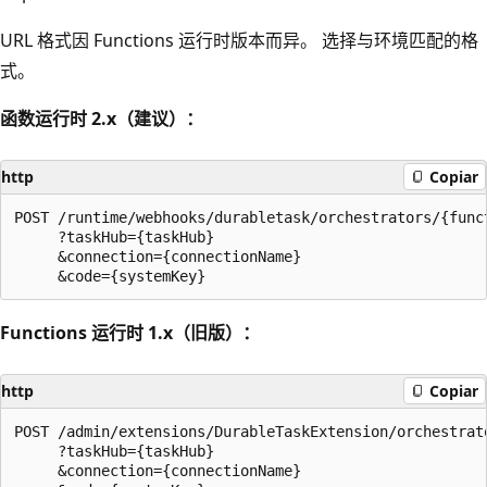
URL 格式因 Functions 运行时版本而异。 选择与环境匹配的格
式。
函数运行时 2.x（建议）：
http
Copiar
POST /runtime/webhooks/durabletask/orchestrators/{funct
     ?taskHub={taskHub}

     &connection={connectionName}

Functions 运行时 1.x（旧版）：
http
Copiar
POST /admin/extensions/DurableTaskExtension/orchestrato
     ?taskHub={taskHub}

     &connection={connectionName}
