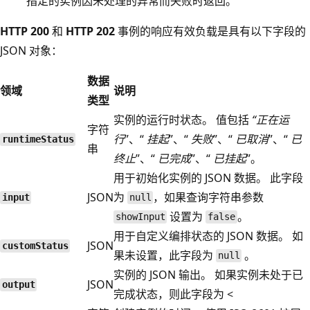
指定的实例因未处理的异常而失败时返回。
HTTP 200
和
HTTP 202
事例的响应有效负载是具有以下字段的
JSON 对象：
数据
领域
说明
类型
实例的运行时状态。 值包括
“正在运
字符
行
”、“
挂起
”、“
失败
”、“
已取消
”、“
已
runtimeStatus
串
终止
”、“
已完成
”、“
已挂起
”。
用于初始化实例的 JSON 数据。 此字段
JSON
为
，如果查询字符串参数
input
null
设置为
。
showInput
false
用于自定义编排状态的 JSON 数据。 如
JSON
customStatus
果未设置，此字段为
。
null
实例的 JSON 输出。 如果实例未处于已
JSON
output
完成状态，则此字段为
<