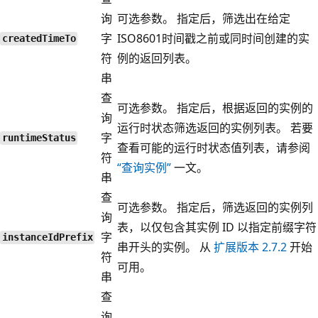
询
可选参数。 指定后，筛选出在给定
字
ISO8601时间戳之前或同时间创建的实
createdTimeTo
符
例的返回列表。
串
查
可选参数。 指定后，根据返回的实例的
询
运行时状态筛选返回的实例列表。 若要
字
runtimeStatus
查看可能的运行时状态值列表，请参阅
符
“查询实例”
一文。
串
查
可选参数。 指定后，筛选返回的实例列
询
表，以仅包含其实例 ID 以指定前缀字符
字
instanceIdPrefix
串开头的实例。 从
扩展版本 2.7.2
开始
符
可用。
串
查
询