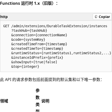
Functions 运行时 1.x（旧版）：
http
Copiar
GET /admin/extensions/DurableTaskExtension/instances

    ?taskHub={taskHub}

    &connection={connectionName}

    &code={systemKey}

    &createdTimeFrom={timestamp}

    &createdTimeTo={timestamp}

    &runtimeStatus={runtimeStatus1,runtimeStatus2,...}

    &instanceIdPrefix={prefix}

    &showInput=[true|false]

此 API 的请求参数包括前面提到的默认集和以下唯一参数：
参
数
领域
说明
类
型