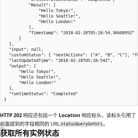
          "Result": [

              "Hello Tokyo!",

              "Hello Seattle!",

              "Hello London!"

          ],

          "Timestamp": "2018-02-28T05:18:54.3660895Z"

      }

  ],

  "input": null,

  "customStatus": { "nextActions": ["A", "B", "C"], "fo
  "lastUpdatedTime": "2018-02-28T05:18:54Z",

  "output": [

      "Hello Tokyo!",

      "Hello Seattle!",

      "Hello London!"

  ],

  "runtimeStatus": "Completed"

HTTP 202
响应还包括一个
Location
响应标头，该标头引用了
前面提到的字段相同的 URL
。
statusQueryGetUri
获取所有实例状态