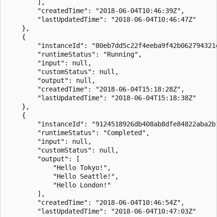
        ],

        "createdTime": "2018-06-04T10:46:39Z",

        "lastUpdatedTime": "2018-06-04T10:46:47Z"

    },

    {

        "instanceId": "80eb7dd5c22f4eeba9f42b062794321e
        "runtimeStatus": "Running",

        "input": null,

        "customStatus": null,

        "output": null,

        "createdTime": "2018-06-04T15:18:28Z",

        "lastUpdatedTime": "2018-06-04T15:18:38Z"

    },

    {

        "instanceId": "9124518926db408ab8dfe84822aba2b1
        "runtimeStatus": "Completed",

        "input": null,

        "customStatus": null,

        "output": [

            "Hello Tokyo!",

            "Hello Seattle!",

            "Hello London!"

        ],

        "createdTime": "2018-06-04T10:46:54Z",

        "lastUpdatedTime": "2018-06-04T10:47:03Z"
