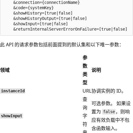
    &connection={connectionName}

    &code={systemKey}

    &showHistory=[true|false]

    &showHistoryOutput=[true|false]

    &showInput=[true|false]

此 API 的请求参数包括前面提到的默认集和以下唯一参数：
参
数
领域
说明
类
型
URL
协调实例的 ID。
instanceId
查
可选参数。 如果设
询
置为
，则响
false
字
showInput
应有效负载中不包
符
含函数输入。
串