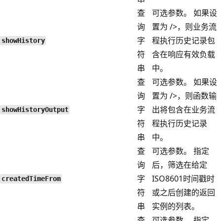
查
可选参数。 如果设
询
置为
/>，则业务流
字
程执行历史记录包
showHistory
符
含在响应有效负载
串
中。
查
可选参数。 如果设
询
置为
/>，则函数输
字
出将包含在业务流
showHistoryOutput
符
程执行历史记录
串
中。
查
可选参数。 指定
询
后，筛选在给定
字
ISO8601时间戳时
createdTimeFrom
符
或之后创建的返回
串
实例的列表。
查
可选参数。 指定