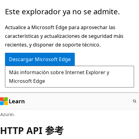
Ir
Este explorador ya no se admite.
al
contenido
Actualice a Microsoft Edge para aprovechar las
principal
características y actualizaciones de seguridad más
recientes, y disponer de soporte técnico.
Descargar Microsoft Edge
Más información sobre Internet Explorer y
Microsoft Edge
Learn
Azure
HTTP API 参考