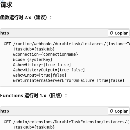
请求
函数运行时 2.x（建议）：
http
Copiar
GET /runtime/webhooks/durabletask/instances/{instanceId
    ?taskHub={taskHub}

    &connection={connectionName}

    &code={systemKey}

    &showHistory=[true|false]

    &showHistoryOutput=[true|false]

    &showInput=[true|false]

Functions 运行时 1.x（旧版）：
http
Copiar
GET /admin/extensions/DurableTaskExtension/instances/{i
    ?taskHub={taskHub}
