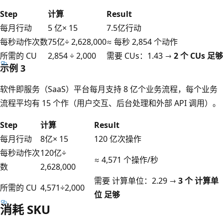
Step
计算
Result
每月行动
5 亿× 15
7.5亿行动
每秒动作次数
75亿÷ 2,628,000
≈ 每秒 2,854 个动作
所需的 CU
2,854 ÷ 2,000
需要 CUs：1.43 →
2 个 CUs 足够
示例 3
软件即服务（SaaS）平台每月支持 8 亿个业务流程，每个业务
流程平均有 15 个作（用户交互、后台处理和外部 API 调用）。
Step
计算
Result
每月行动
8亿× 15
120 亿次操作
每秒动作次
120亿÷
≈ 4,571 个操作/秒
数
2,628,000
需要 计算单位：2.29 →
3 个 计算单
所需的 CU
4,571÷2,000
位 足够
消耗 SKU