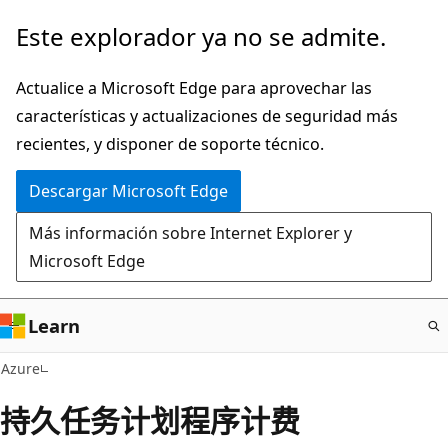
Ir
Este explorador ya no se admite.
al
contenido
Actualice a Microsoft Edge para aprovechar las
principal
características y actualizaciones de seguridad más
recientes, y disponer de soporte técnico.
Descargar Microsoft Edge
Más información sobre Internet Explorer y
Microsoft Edge
Learn
Azure
持久任务计划程序计费