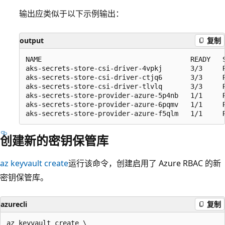
输出应类似于以下示例输出：
output
复制
NAME                                     READY   S
aks-secrets-store-csi-driver-4vpkj       3/3     R
aks-secrets-store-csi-driver-ctjq6       3/3     R
aks-secrets-store-csi-driver-tlvlq       3/3     R
aks-secrets-store-provider-azure-5p4nb   1/1     R
aks-secrets-store-provider-azure-6pqmv   1/1     R
创建新的密钥保管库
az keyvault create
运行该命令，创建启用了 Azure RBAC 的新
密钥保管库。
azurecli
复制
az keyvault create \
