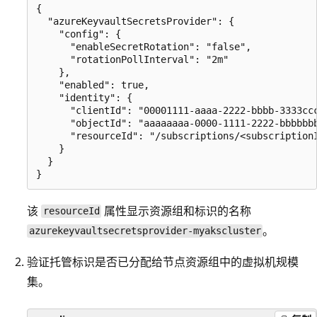
{

  "azureKeyvaultSecretsProvider": {

    "config": {

      "enableSecretRotation": "false",

      "rotationPollInterval": "2m"

    },

    "enabled": true,

    "identity": {

      "clientId": "00001111-aaaa-2222-bbbb-3333ccc
      "objectId": "aaaaaaaa-0000-1111-2222-bbbbbbb
      "resourceId": "/subscriptions/<subscription
    }

  }

该
属性显示资源组和标识的名称
resourceId
。
azurekeyvaultsecretsprovider-myakscluster
验证托管标识是否已分配给节点资源组中的虚拟机规模
集。