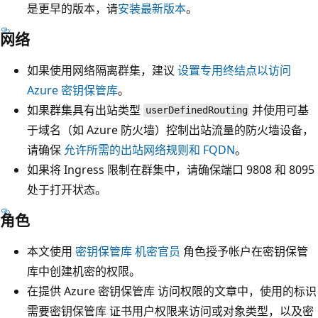
是更早的版本，请
安装最新版本
。
网络
如果使用网络隔离群集，建议
设置专用终结点以访问
Azure 密钥保管库
。
如果群集具有出站类型
并使用可基
userDefinedRouting
于域名（如 Azure 防火墙）控制出站流量的防火墙设备，
请确保
允许所需的出站网络规则和 FQDN
。
如果将 Ingress 限制在群集中，请确保端口 9808 和 8095
处于打开状态。
角色
本文使用
密钥保管库 机密官员
角色授予帐户在密钥保管
库中创建机密的权限。
在
提供 Azure 密钥保管库 访问权限
的文章中，使用的标识
需要
密钥保管库 证书用户
权限来访问
或
对象类型
，以及
密