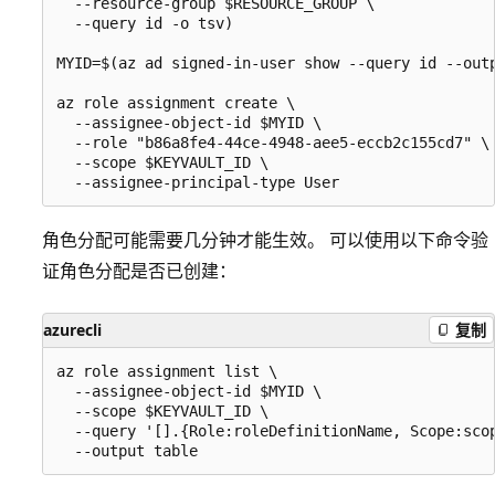
  --resource-group $RESOURCE_GROUP \

  --query id -o tsv)

MYID=$(az ad signed-in-user show --query id --outp
az role assignment create \

  --assignee-object-id $MYID \

  --role "b86a8fe4-44ce-4948-aee5-eccb2c155cd7" \

  --scope $KEYVAULT_ID \

角色分配可能需要几分钟才能生效。 可以使用以下命令验
证角色分配是否已创建：
azurecli
复制
az role assignment list \

  --assignee-object-id $MYID \

  --scope $KEYVAULT_ID \

  --query '[].{Role:roleDefinitionName, Scope:scop