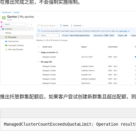
在推出完成之前，不会强制实施限制。
l
推出托管群集配额后，如果客户尝试创建新群集且超出配额，则
i
g
h
t