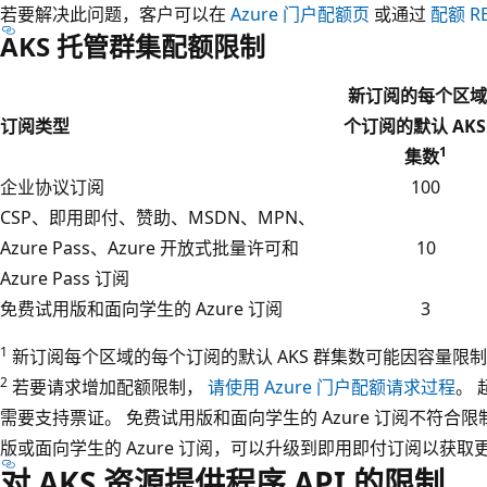
b
若要解决此问题，客户可以在
Azure 门户配额页
或通过
配额 RE
o
AKS 托管群集配额限制
x
新订阅的每个区域
=
订阅类型
个订阅的默认 AKS
“
1
集数
.
企业协议订阅
100
/
CSP、即用即付、赞助、MSDN、MPN、
m
Azure Pass、Azure 开放式批量许可和
10
e
Azure Pass 订阅
d
免费试用版和面向学生的 Azure 订阅
3
i
a
1
新订阅每个区域的每个订阅的默认 AKS 群集数可能因容量限
/
2
若要请求增加配额限制，
请使用 Azure 门户配额请求过程
。
q
需要支持票证。 免费试用版和面向学生的 Azure 订阅不符合
u
版或面向学生的 Azure 订阅，可以升级到即用即付订阅以获
o
对 AKS 资源提供程序 API 的限制