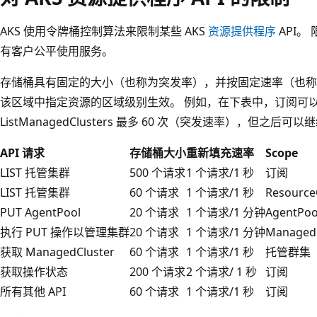
t
a
AKS 使用令牌桶控制算法来限制某些 AKS
资源提供程序
API
s
有客户公平使用服务。
-
存储桶具有固定的大小（也称为突发率），并按固定速率（也称
s
该区域中指定资源的区域级别生效。 例如，在下表中，订阅可以对每个 
k
ListManagedClusters 最多 60 次（突发速率），但之
u
s
API 请求
存储桶大小
重新填充速率
Scope
-
LIST 托管集群
500 个请求
1 个请求/1 秒
订阅
r
LIST 托管集群
60 个请求
1 个请求/1 秒
Resourc
e
PUT AgentPool
20 个请求
1 个请求/1 分钟
AgentPoo
g
执行 PUT 操作以管理集群
20 个请求
1 个请求/1 分钟
ManagedC
i
获取 ManagedCluster
60 个请求
1 个请求/1 秒
托管群集
o
获取操作状态
200 个请求
2 个请求/ 1 秒
订阅
n
所有其他 API
60 个请求
1 个请求/1 秒
订阅
s