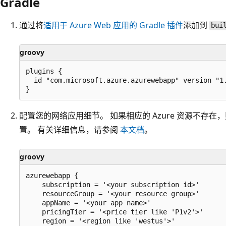
Gradle
通过将
适用于 Azure Web 应用的 Gradle 插件
添加到
bui
groovy
plugins {

  id "com.microsoft.azure.azurewebapp" version "1.
配置您的网络应用细节。 如果相应的 Azure 资源不存
置。 有关详细信息，请参阅
本文档
。
groovy
azurewebapp {

    subscription = '<your subscription id>'

    resourceGroup = '<your resource group>'

    appName = '<your app name>'

    pricingTier = '<price tier like 'P1v2'>'

    region = '<region like 'westus'>'
