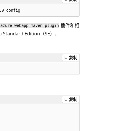
插件和相
azure-webapp-maven-plugin
dard Edition（SE）、
复制
复制