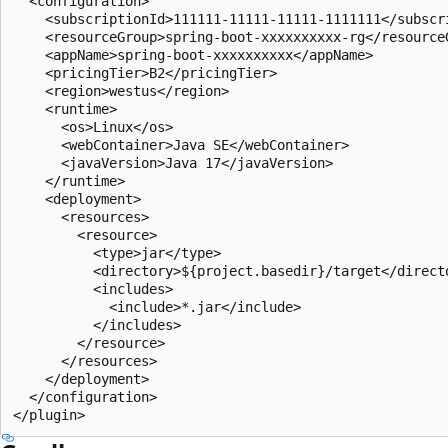
  <configuration>

    <subscriptionId>111111-11111-11111-1111111</subscri
    <resourceGroup>spring-boot-xxxxxxxxxx-rg</resourceG
    <appName>spring-boot-xxxxxxxxxx</appName>

    <pricingTier>B2</pricingTier>

    <region>westus</region>

    <runtime>

      <os>Linux</os>      

      <webContainer>Java SE</webContainer>

      <javaVersion>Java 17</javaVersion>

    </runtime>

    <deployment>

      <resources>

        <resource>

          <type>jar</type>

          <directory>${project.basedir}/target</directo
          <includes>

            <include>*.jar</include>

          </includes>

        </resource>

      </resources>

    </deployment>

  </configuration>
