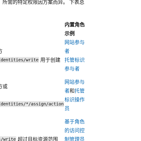
。 所需的特定权限因方案而异。 下表总
内置角色
示例
网站参与
方
者
用于创建
托管标识
Identities/write
参与者
网站参与
方或
者
和
托管
标识操作
Identities/*/assign/action
员
基于角色
的访问控
超过目标资源范围
制管理员
s/write