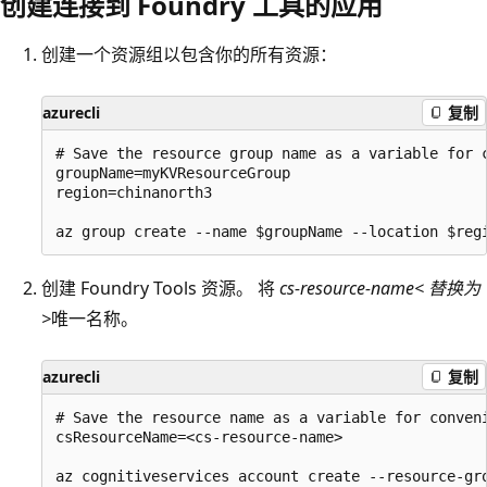
创建连接到 Foundry 工具的应用
创建一个资源组以包含你的所有资源：
azurecli
复制
# Save the resource group name as a variable for c
groupName=myKVResourceGroup

region=chinanorth3

创建 Foundry Tools 资源。 将
cs-resource-name< 替换为
>
唯一名称。
azurecli
复制
# Save the resource name as a variable for conveni
csResourceName=<cs-resource-name>
