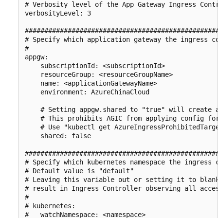
# Verbosity level of the App Gateway Ingress Contr
verbosityLevel: 3

##################################################
# Specify which application gateway the ingress co
#

appgw:

    subscriptionId: <subscriptionId>

    resourceGroup: <resourceGroupName>

    name: <applicationGatewayName>

    environment: AzureChinaCloud

    # Setting appgw.shared to "true" will create a
    # This prohibits AGIC from applying config for
    # Use "kubectl get AzureIngressProhibitedTarge
    shared: false

##################################################
# Specify which kubernetes namespace the ingress c
# Default value is "default"

# Leaving this variable out or setting it to blank
# result in Ingress Controller observing all acces
#

# kubernetes:

#   watchNamespace: <namespace>
