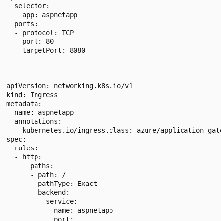
  selector:

    app: aspnetapp

  ports:

  - protocol: TCP

    port: 80

    targetPort: 8080

---

apiVersion: networking.k8s.io/v1

kind: Ingress

metadata:

  name: aspnetapp

  annotations:

    kubernetes.io/ingress.class: azure/application-gate
spec:

  rules:

  - http:

      paths:

      - path: /

        pathType: Exact

        backend:

          service:

            name: aspnetapp

            port:
