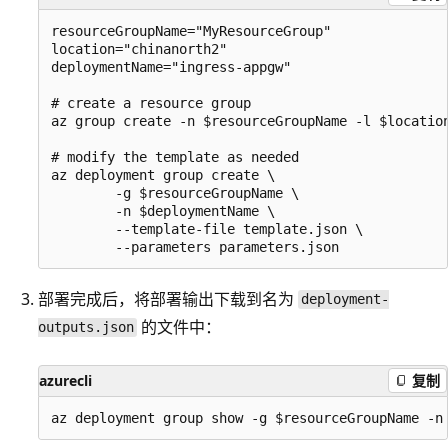
resourceGroupName="MyResourceGroup"

location="chinanorth2"

deploymentName="ingress-appgw"

# create a resource group

az group create -n $resourceGroupName -l $location
# modify the template as needed

az deployment group create \

        -g $resourceGroupName \

        -n $deploymentName \

        --template-file template.json \

部署完成后，将部署输出下载到名为
deployment-
的文件中：
outputs.json
azurecli
复制