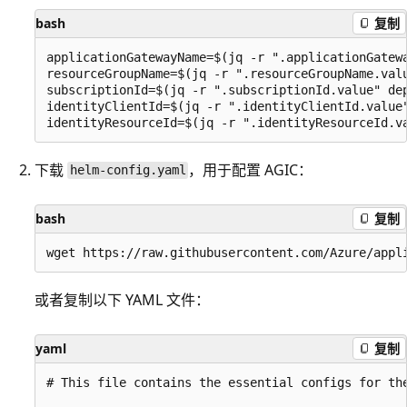
bash
复制
applicationGatewayName=$(jq -r ".applicationGatewa
resourceGroupName=$(jq -r ".resourceGroupName.valu
subscriptionId=$(jq -r ".subscriptionId.value" dep
identityClientId=$(jq -r ".identityClientId.value"
下载
，用于配置 AGIC：
helm-config.yaml
bash
复制
或者复制以下 YAML 文件：
yaml
复制
# This file contains the essential configs for the