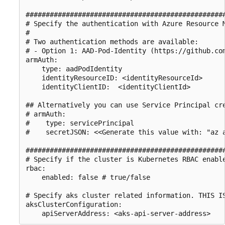
##################################################
# Specify the authentication with Azure Resource M
#

# Two authentication methods are available:

# - Option 1: AAD-Pod-Identity (https://github.com
armAuth:

    type: aadPodIdentity

    identityResourceID: <identityResourceId>

    identityClientID:  <identityClientId>

## Alternatively you can use Service Principal cre
# armAuth:

#    type: servicePrincipal

#    secretJSON: <<Generate this value with: "az 
##################################################
# Specify if the cluster is Kubernetes RBAC enable
rbac:

    enabled: false # true/false

# Specify aks cluster related information. THIS IS
aksClusterConfiguration:
