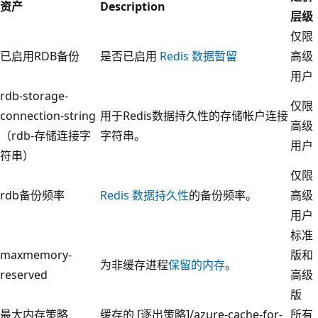
资产
Description
层级
仅限
已启用RDB备份
是否已启用
Redis 数据暂留
高级
用户
rdb-storage-
仅限
connection-string
用于Redis数据持久性的存储帐户连接
高级
（rdb-存储连接字
字符串。
用户
符串）
仅限
rdb备份频率
Redis 数据持久性
的备份频率。
高级
用户
标准
maxmemory-
版和
为非缓存进程
保留的内存
。
reserved
高级
版
最大内存策略
缓存的 [逐出策略]/azure-cache-for-
所有