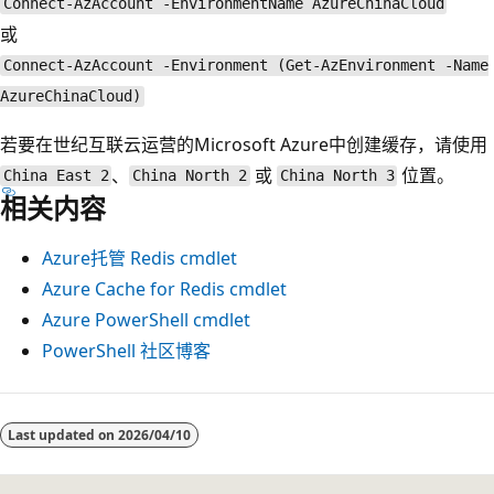
Connect-AzAccount -EnvironmentName AzureChinaCloud
或
Connect-AzAccount -Environment (Get-AzEnvironment -Name
AzureChinaCloud)
若要在世纪互联云运营的Microsoft Azure中创建缓存，请使用
、
或
位置。
China East 2
China North 2
China North 3
相关内容
Azure托管 Redis cmdlet
Azure Cache for Redis cmdlet
Azure PowerShell cmdlet
PowerShell 社区博客
Last updated on
2026/04/10