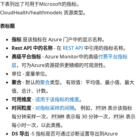
下表列出了可用于Microsoft的指标。
CloudHealth/healthmodels 资源类型。
表标题
指标
是该指标在 Azure 门户中的显示名称。
Rest API 中的名称
- 在
REST API
中引用的指标名称。
高级平台指标
- Azure Monitor中的高级
付费平台指标
层
，可为Azure资源提供更精细的可观测性。
单位 - 度量单位。
聚合
- 默认的
聚合
类型。 有效值：平均值、最小值、最大
值、总计、计数。
可用维度
-
适用于该指标的维度
。
时间粒度
-
对指标采样的间隔
。 例如，
表示该指标
PT1M
每分钟采样一次，
表示每 30 分钟一次，
表示
PT30M
PT1H
每小时一次，以此类推。
DS 导出
-S 指标是否可通过诊断设置导出到Azure