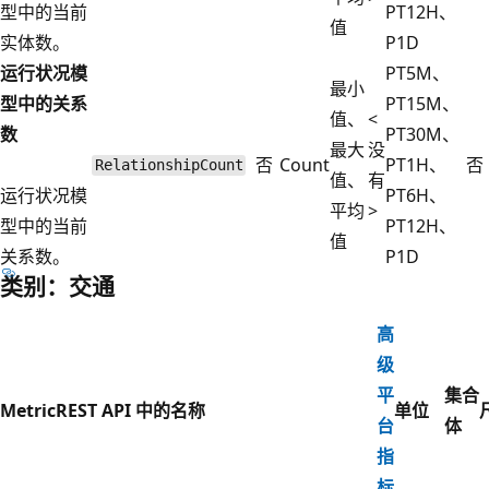
型中的当前
PT12H、
值
实体数。
P1D
运行状况模
PT5M、
最小
型中的关系
PT15M、
值、
<
数
PT30M、
最大
没
否
Count
PT1H、
否
RelationshipCount
值、
有
运行状况模
PT6H、
平均
>
型中的当前
PT12H、
值
关系数。
P1D
类别：交通
高
级
平
集合
Metric
REST API 中的名称
单位
台
体
指
标