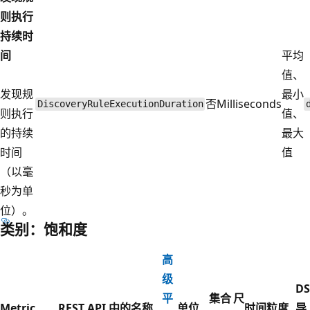
则执行
持续时
间
平均
值、
发现规
最小
否
Milliseconds
DiscoveryRuleExecutionDuration
则执行
值、
的持续
最大
时间
值
（以毫
秒为单
位）。
类别：饱和度
高
级
DS
平
集合
尺
Metric
REST API 中的名称
单位
时间粒度
导