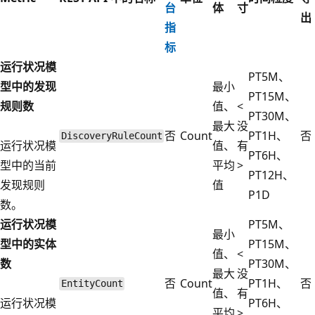
台
体
寸
出
指
标
运行状况模
PT5M、
型中的发现
最小
PT15M、
规则数
值、
<
PT30M、
最大
没
否
Count
PT1H、
否
DiscoveryRuleCount
运行状况模
值、
有
PT6H、
型中的当前
平均
>
PT12H、
发现规则
值
P1D
数。
运行状况模
PT5M、
最小
型中的实体
PT15M、
值、
<
数
PT30M、
最大
没
否
Count
PT1H、
否
EntityCount
值、
有
运行状况模
PT6H、
平均
>