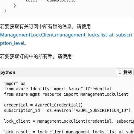
    }

若要获取有关订阅中所有锁的信息，请使用
ManagementLockClient.management_locks.list_at_subscri
ption_level
。
若要获取订阅中的所有锁，请使用：
python
复制
import os

from azure.identity import AzureCliCredential

from azure.mgmt.resource import ManagementLockClient

credential = AzureCliCredential()

subscription_id = os.environ["AZURE_SUBSCRIPTION_ID"]

lock_client = ManagementLockClient(credential, subscrip
lock_result = lock_client.management_locks.list_at_subs