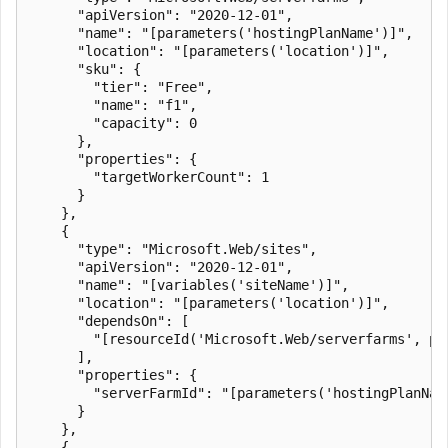
      "apiVersion": "2020-12-01",

      "name": "[parameters('hostingPlanName')]",

      "location": "[parameters('location')]",

      "sku": {

        "tier": "Free",

        "name": "f1",

        "capacity": 0

      },

      "properties": {

        "targetWorkerCount": 1

      }

    },

    {

      "type": "Microsoft.Web/sites",

      "apiVersion": "2020-12-01",

      "name": "[variables('siteName')]",

      "location": "[parameters('location')]",

      "dependsOn": [

        "[resourceId('Microsoft.Web/serverfarms', par
      ],

      "properties": {

        "serverFarmId": "[parameters('hostingPlanName
      }

    },

    {
