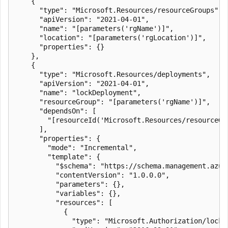
    {

      "type": "Microsoft.Resources/resourceGroups",

      "apiVersion": "2021-04-01",

      "name": "[parameters('rgName')]",

      "location": "[parameters('rgLocation')]",

      "properties": {}

    },

    {

      "type": "Microsoft.Resources/deployments",

      "apiVersion": "2021-04-01",

      "name": "lockDeployment",

      "resourceGroup": "[parameters('rgName')]",

      "dependsOn": [

        "[resourceId('Microsoft.Resources/resourceGro
      ],

      "properties": {

        "mode": "Incremental",

        "template": {

          "$schema": "https://schema.management.azur
          "contentVersion": "1.0.0.0",

          "parameters": {},

          "variables": {},

          "resources": [

            {

              "type": "Microsoft.Authorization/locks"