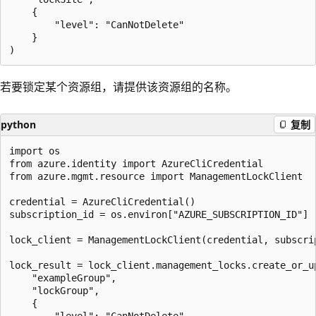
    {

        "level": "CanNotDelete"

    }

若要锁定某个资源组，请提供该资源组的名称。
python
复制
import os

from azure.identity import AzureCliCredential

from azure.mgmt.resource import ManagementLockClient

credential = AzureCliCredential()

subscription_id = os.environ["AZURE_SUBSCRIPTION_ID"]

lock_client = ManagementLockClient(credential, subscrip
lock_result = lock_client.management_locks.create_or_up
    "exampleGroup",

    "lockGroup",

    {

        "level": "CanNotDelete"
