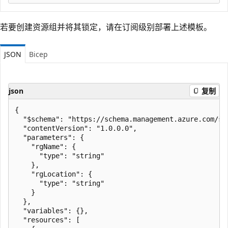
若要创建资源组并将其锁定，请在订阅级别部署上述模板。
JSON
Bicep
json
复制
{

  "$schema": "https://schema.management.azure.com/sc
  "contentVersion": "1.0.0.0",

  "parameters": {

    "rgName": {

      "type": "string"

    },

    "rgLocation": {

      "type": "string"

    }

  },

  "variables": {},

  "resources": [
