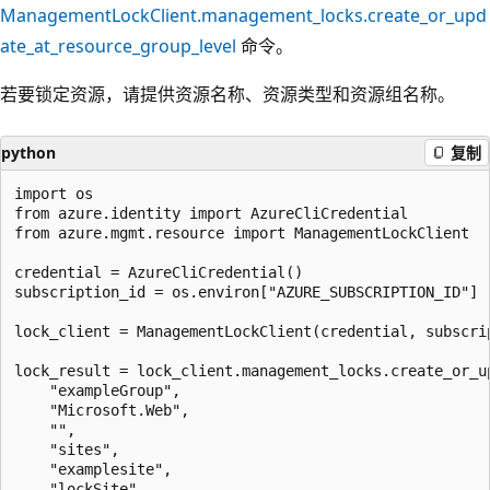
ManagementLockClient.management_locks.create_or_upd
ate_at_resource_group_level
命令。
若要锁定资源，请提供资源名称、资源类型和资源组名称。
python
复制
import os

from azure.identity import AzureCliCredential

from azure.mgmt.resource import ManagementLockClient

credential = AzureCliCredential()

subscription_id = os.environ["AZURE_SUBSCRIPTION_ID"]

lock_client = ManagementLockClient(credential, subscrip
lock_result = lock_client.management_locks.create_or_up
    "exampleGroup",

    "Microsoft.Web",

    "",

    "sites",

    "examplesite",

    "lockSite",
