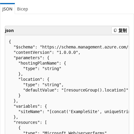
JSON
Bicep
json
复制
{

  "$schema": "https://schema.management.azure.com/sc
  "contentVersion": "1.0.0.0",

  "parameters": {

    "hostingPlanName": {

      "type": "string"

    },

    "location": {

      "type": "string",

      "defaultValue": "[resourceGroup().location]"

    }

  },

  "variables": {

    "siteName": "[concat('ExampleSite', uniqueString(
  },

  "resources": [

    {

      "type": "Microsoft.Web/serverfarms",
