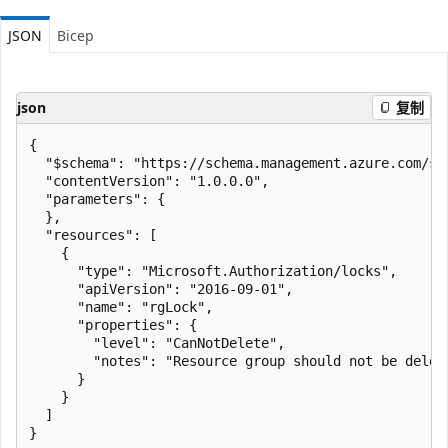
JSON
Bicep
json
复制
{

  "$schema": "https://schema.management.azure.com/sc
  "contentVersion": "1.0.0.0",

  "parameters": {

  },

  "resources": [

    {

      "type": "Microsoft.Authorization/locks",

      "apiVersion": "2016-09-01",

      "name": "rgLock",

      "properties": {

        "level": "CanNotDelete",

        "notes": "Resource group should not be delete
      }

    }

  ]
