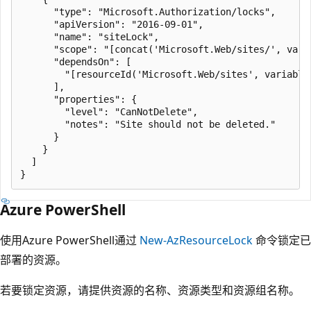
      "type": "Microsoft.Authorization/locks",

      "apiVersion": "2016-09-01",

      "name": "siteLock",

      "scope": "[concat('Microsoft.Web/sites/', varia
      "dependsOn": [

        "[resourceId('Microsoft.Web/sites', variables
      ],

      "properties": {

        "level": "CanNotDelete",

        "notes": "Site should not be deleted."

      }

    }

  ]

Azure PowerShell
使用Azure PowerShell通过
New-AzResourceLock
命令锁定已
部署的资源。
若要锁定资源，请提供资源的名称、资源类型和资源组名称。