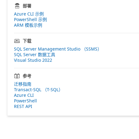
部署
Azure CLI 示例
PowerShell 示例
ARM 模板示例
下载
SQL Server Management Studio （SSMS）
SQL Server 数据工具
Visual Studio 2022
参考
迁移指南
Transact-SQL （T-SQL）
Azure CLI
PowerShell
REST API