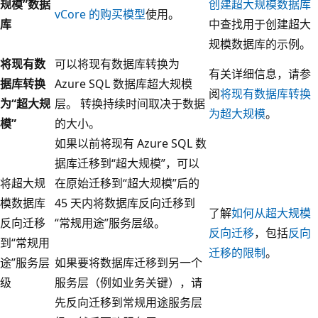
规模”数据
创建超大规模数据库
vCore 的购买模型
使用。
库
中查找用于创建超大
规模数据库的示例。
将现有数
可以将现有数据库转换为
有关详细信息，请参
据库转换
Azure SQL 数据库超大规模
阅
将现有数据库转换
为“超大规
层。 转换持续时间取决于数据
为超大规模
。
模”
的大小。
如果以前将现有 Azure SQL 数
据库迁移到“超大规模”，可以
将超大规
在原始迁移到“超大规模”后的
模数据库
45 天内将数据库反向迁移到
了解
如何从超大规模
反向迁移
“常规用途”服务层级。
反向迁移
，包括
反向
到“常规用
迁移的限制
。
途”服务层
如果要将数据库迁移到另一个
级
服务层（例如业务关键），请
先反向迁移到常规用途服务层