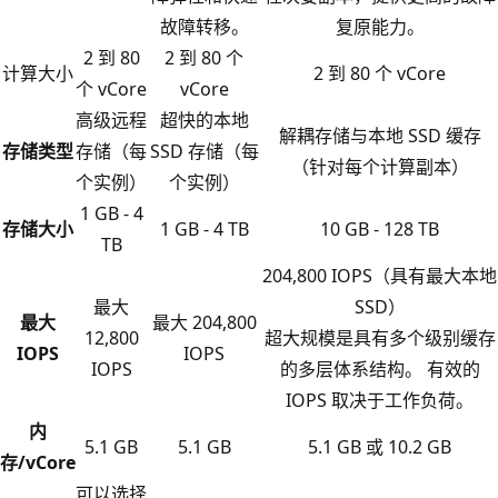
故障转移。
复原能力。
2 到 80
2 到 80 个
计算大小
2 到 80 个 vCore
个 vCore
vCore
高级远程
超快的本地
解耦存储与本地 SSD 缓存
存储类型
存储（每
SSD 存储（每
（针对每个计算副本）
个实例）
个实例）
1 GB - 4
存储大小
1 GB - 4 TB
10 GB - 128 TB
TB
204,800 IOPS（具有最大本地
最大
SSD）
最大
最大 204,800
12,800
超大规模是具有多个级别缓存
IOPS
IOPS
IOPS
的多层体系结构。 有效的
IOPS 取决于工作负荷。
内
5.1 GB
5.1 GB
5.1 GB 或 10.2 GB
存/vCore
可以选择