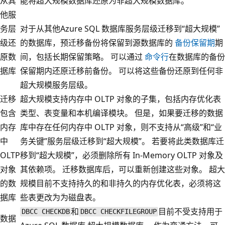
从其
能将超大规模数据库还原为非超大规模数据库。
他服
务层
对于从其他Azure SQL 数据库服务层级迁移到“超大规模”
级还
的数据库，预迁移备份将保留到源数据库的
备份保留期
期
原数
间，包括长期保留策略。 可以通过
命令行
在数据库的备份
据库
保留期内还原迁移前备份。 可以将这些备份还原到任何非
超大规模服务层级。
迁移
超大规模支持内存中 OLTP 对象的子集，包括内存优化表
包含
类型、表变量和本机编译模块。 但是，如果要迁移的数据
内存
库中存在任何内存中 OLTP 对象，则不支持从“高级”和“业
中
务关键”服务层级迁移到“超大规模”。 若要将此类数据库迁
OLTP
移到“超大规模”，必须删除所有 In-Memory OLTP 对象及
对象
其依赖项。 迁移数据库后，可以重新创建这些对象。 超大
的数
规模目前不支持持久的和非持久的内存优化表，必须将这
据库
些表更改为为磁盘表。
和
目前不受支持用于
DBCC CHECKDB
DBCC CHECKFILEGROUP
数据