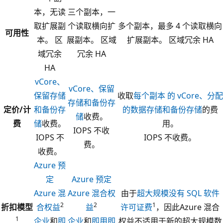
本，无读
三个副本，一
取扩展副
个读取横向扩
多个副本，最多 4 个读取横向
可用性
本。 区
展副本。 区域
扩展副本。 区域冗余 HA
域冗余
冗余 HA
HA
vCore、
vCore、保留
保留存储
收取
每个副本 的 vCore、分配
存储和备份存
定价/计
和备份存
的数据存储和备份存储
的费
储
收费。
费
储
收费。
用。
IOPS 不收
IOPS 不
IOPS 不收费。
费。
收费。
Azure 预
定
Azure 预定
Azure 混
Azure 混合权
由于
超大规模没有 SQL 软件
2
2
1
折扣模型
合权益
益
许可证费
，因此Azure 混合
1
企业
和
即
企业
和
即用即
权益不适用于新的超大规模数