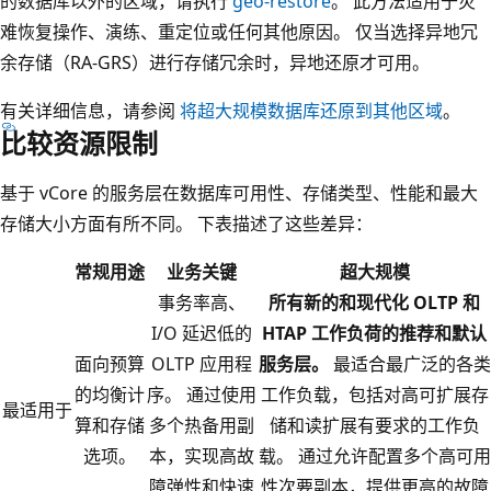
的数据库以外的区域，请执行
geo-restore
。 此方法适用于灾
难恢复操作、演练、重定位或任何其他原因。 仅当选择异地冗
余存储（RA-GRS）进行存储冗余时，异地还原才可用。
有关详细信息，请参阅
将超大规模数据库还原到其他区域
。
比较资源限制
基于 vCore 的服务层在数据库可用性、存储类型、性能和最大
存储大小方面有所不同。 下表描述了这些差异：
常规用途
业务关键
超大规模
事务率高、
所有新的和现代化 OLTP 和
I/O 延迟低的
HTAP 工作负荷的推荐和默认
面向预算
OLTP 应用程
服务层。
最适合最广泛的各类
的均衡计
序。 通过使用
工作负载，包括对高可扩展存
最适用于
算和存储
多个热备用副
储和读扩展有要求的工作负
选项。
本，实现高故
载。 通过允许配置多个高可用
障弹性和快速
性次要副本，提供更高的故障