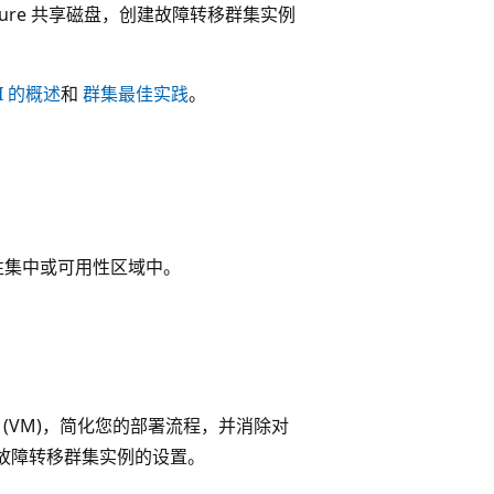
与 Azure 共享磁盘，创建故障转移群集实例
CI 的概述
和
群集最佳实践
。
性集中或可用性区域中。
。
虚拟机 (VM)，简化您的部署流程，并消除对
简化故障转移群集实例的设置。