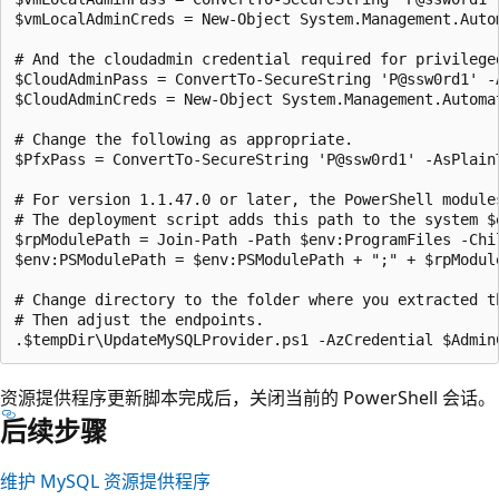
$vmLocalAdminCreds = New-Object System.Management.Auto
# And the cloudadmin credential required for privileged
$CloudAdminPass = ConvertTo-SecureString 'P@ssw0rd1' -A
$CloudAdminCreds = New-Object System.Management.Automa
# Change the following as appropriate.

$PfxPass = ConvertTo-SecureString 'P@ssw0rd1' -AsPlainT
# For version 1.1.47.0 or later, the PowerShell module
# The deployment script adds this path to the system $
$rpModulePath = Join-Path -Path $env:ProgramFiles -Chil
$env:PSModulePath = $env:PSModulePath + ";" + $rpModule
# Change directory to the folder where you extracted th
# Then adjust the endpoints.

资源提供程序更新脚本完成后，关闭当前的 PowerShell 会话。
后续步骤
维护 MySQL 资源提供程序