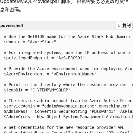
UpdateMySQLProvider.ps1 脚本
。 根据需要务必更改可变信
息和密码。
powershell
复制
# Use the NetBIOS name for the Azure Stack Hub domain.
$domain = "AzureStack" 

# For integrated systems, use the IP address of one of 
$privilegedEndpoint = "AzS-ERCS01" 

# Provide the Azure environment used for deploying Azu
$AzureEnvironment = "<EnvironmentName>"

# Point to the directory where the resource provider i
$tempDir = 'C:\TEMP\MYSQLRP' 

# The service admin account (can be Azure Active Direc
$serviceAdmin = "admin@mydomain.partner.onmschina.cn" 

$AdminPass = ConvertTo-SecureString 'P@ssw0rd1' -AsPlai
$AdminCreds = New-Object System.Management.Automation.
# Set credentials for the new resource provider VM.

$vmLocalAdminPass = ConvertTo-SecureString 'P@ssw0rd1' 