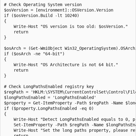
# Check Operating System version

$osVersion = [environment]::OSVersion.Version

if ($osVersion.Build -lt 10240)

{

    Write-Host "OS version is too old: $osVersion."

    return

}

$osArch = (Get-WmiObject Win32_OperatingSystem).OSArchi
if ($osArch -ne "64-bit")

{

    Write-Host "OS Architecture is not 64 bit."

    return

}

# Check LongPathsEnabled registry key

$regPath = 'HKLM:\SYSTEM\CurrentControlSet\Control\File
$longPathsEnabled = 'LongPathsEnabled'

$property = Get-ItemProperty -Path $regPath -Name $long
if ($property.LongPathsEnabled -eq 0)

{

    Write-Host "Detect LongPathsEnabled equals to 0, pr
    Set-ItemProperty -Path $regPath -Name $longPathsEna
    Write-Host "Set the long paths property, please res
    return
