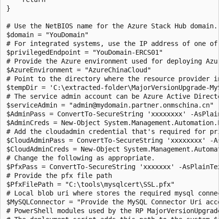
} 

# Use the NetBIOS name for the Azure Stack Hub domain. 
$domain = "YouDomain" 

# For integrated systems, use the IP address of one of 
$privilegedEndpoint = "YouDomain-ERCS01"

# Provide the Azure environment used for deploying Azu
$AzureEnvironment = "AzureChinaCloud"

# Point to the directory where the resource provider in
$tempDir = 'C:\extracted-folder\MajorVersionUpgrade-MyS
# The service admin account can be Azure Active Direct
$serviceAdmin = "admin@mydomain.partner.onmschina.cn"

$AdminPass = ConvertTo-SecureString 'xxxxxxxx' -AsPlain
$AdminCreds = New-Object System.Management.Automation.
# Add the cloudadmin credential that's required for pri
$CloudAdminPass = ConvertTo-SecureString 'xxxxxxxx' -As
$CloudAdminCreds = New-Object System.Management.Automa
# Change the following as appropriate.

$PfxPass = ConvertTo-SecureString 'xxxxxxx' -AsPlainTex
# Provide the pfx file path

$PfxFilePath = "C:\tools\mysqlcert\SSL.pfx"

# Local blob uri where stores the required mysql connec
$MySQLConnector = "Provide the MySQL Connector Uri acco
# PowerShell modules used by the RP MajorVersionUpgrad