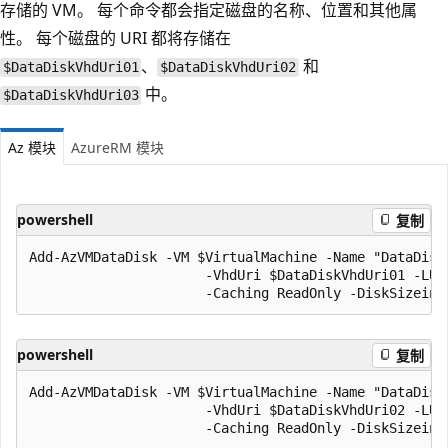
存储的 VM。 每个命令都会指定磁盘的名称、位置和其他属
性。 每个磁盘的 URI 都将存储在
、
和
$DataDiskVhdUri01
$DataDiskVhdUri02
中。
$DataDiskVhdUri03
Az 模块
AzureRM 模块
powershell
复制
Add-AzVMDataDisk -VM $VirtualMachine -Name "DataDisk1
                      -VhdUri $DataDiskVhdUri01 -LUN 
powershell
复制
Add-AzVMDataDisk -VM $VirtualMachine -Name "DataDisk2
                      -VhdUri $DataDiskVhdUri02 -LUN 