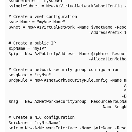
$subnetName = "mySubNet"

$singleSubnet = New-AzVirtualNetworkSubnetConfig -Na
# Create a vnet configuration

$vnetName = "myVnetName"

$vnet = New-AzVirtualNetwork -Name $vnetName -Resour
                                  -AddressPrefix 10.0
# Create a public IP

$ipName = "myIP"

$pip = New-AzPublicIpAddress -Name $ipName -Resource
                                  -AllocationMethod D
# Create a network security group configuration

$nsgName = "myNsg"

$rdpRule = New-AzNetworkSecurityRuleConfig -Name myR
                                                -Acc
                                                -Sou
                                                -Des
$nsg = New-AzNetworkSecurityGroup -ResourceGroupName 
                                       -Name $nsgName
# Create a NIC configuration

$nicName = "myNicName"

$nic = New-AzNetworkInterface -Name $nicName -Resourc