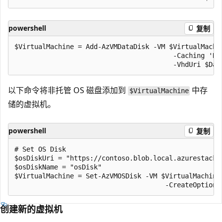
powershell
复制
$VirtualMachine = Add-AzVMDataDisk -VM $VirtualMachin
                                        -Caching 'Re
以下命令将非托管 OS 磁盘添加到
中存
$VirtualMachine
储的虚拟机。
powershell
复制
# Set OS Disk

$osDiskUri = "https://contoso.blob.local.azurestack.e
$osDiskName = "osDisk"

$VirtualMachine = Set-AzVMOSDisk -VM $VirtualMachine
创建新的虚拟机