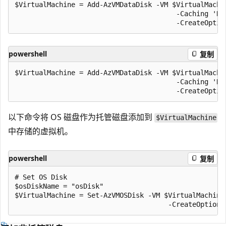
$VirtualMachine = Add-AzVMDataDisk -VM $VirtualMachin
                                        -Caching 'Re
powershell
复制
$VirtualMachine = Add-AzVMDataDisk -VM $VirtualMachin
                                        -Caching 'Re
以下命令将 OS 磁盘作为托管磁盘添加到
$VirtualMachine
中存储的虚拟机。
powershell
复制
# Set OS Disk

$osDiskName = "osDisk"

$VirtualMachine = Set-AzVMOSDisk -VM $VirtualMachine 