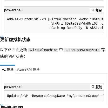
powershell
复制
Add-AzVMDataDisk -VM $VirtualMachine -Name "DataDisk3
                      -VhdUri $DataDiskVhdUri03 -LUN 
更新虚拟机状态
以下命令会更新
中
存
$VirtualMachine
-ResourceGroupName
储的 VM 状态：
Az 模块
AzureRM 模块
powershell
复制