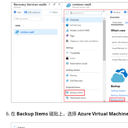
在
Backup Items
磁贴上，选择
Azure Virtual Machin