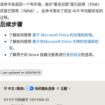
该命令会返回一个布尔值，指示“匿名拉取”是已启用（
）
true
还是已禁用（
）。 此命令简化了验证 ACR 中功能状态的
false
过程。
后续步骤
了解如何使用
基于 Microsoft Entra 的存储库权限
。
了解如何使用
基于非Microsoft Entra 令牌的存储库权
限
。
了解用于向 Azure 容器注册表进行
身份验证
的选项。
阅
读
Last updated on
2026/06/29
模
式
中文 (简体)
你的隐私选择
主题
已
禁
SH ICP 归档编号 13015306-25
用