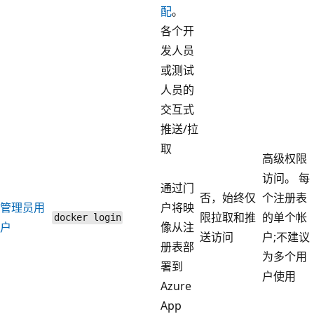
配
。
各个开
发人员
或测试
人员的
交互式
推送/拉
取
高级权限
访问。 每
通过门
否，始终仅
个注册表
管理员用
户将映
限拉取和推
的单个帐
docker login
户
像从注
送访问
户;不建议
册表部
为多个用
署到
户使用
Azure
App