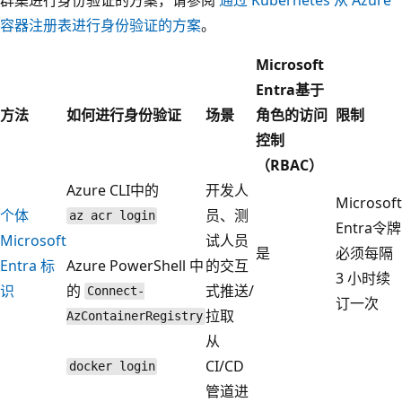
容器注册表进行身份验证的方案
。
Microsoft
Entra基于
方法
如何进行身份验证
场景
角色的访问
限制
控制
（RBAC）
Azure CLI中的
开发人
Microsoft
个体
员、测
az acr login
Entra令牌
Microsoft
试人员
是
必须每隔
Entra 标
Azure PowerShell 中
的交互
3 小时续
识
的
式推送/
Connect-
订一次
拉取
AzContainerRegistry
从
CI/CD
docker login
管道进