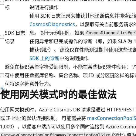
标
说明进行操作
使用 SDK 日志记录来捕获其他诊断信息并排查延迟问题
CosmosDiagnostics
，以获取有关当前服务请求的更详
SDK 日志
息。 对于示例用例，如果
CosmosDiagnostics#ge
记录
任何异常和已完成操作的诊断（即，如果 SLA 为 
捕获诊断）。 建议仅在性能测试期间使用这些诊
SDK 上的诊断
中的说明操作
避免在标识
某些字符受到限制，不能在某些标识符中使用：“/”、“
符中使用任
数据库名称、集合名称、项 ID 或分区键这样的
何特殊字符
意外行为。
使用网关模式时的最佳做法
使用网关模式时，Azure Cosmos DB 请求是通过 HTTPS/
或 IP 地址的默认连接限制。 可能需要将
maxConnectionPoolS
1,000），以便客户端库可以使用多个同时连接到 Azure Cosmos D
的默认值为
GatewayConnectionConfig#maxConnectionPoolSize