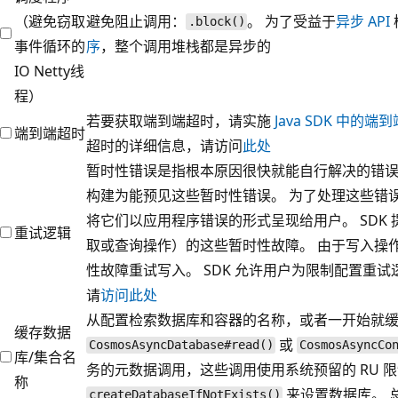
（避免窃取
避免阻止调用：
。 为了受益于
异步 API
.block()
事件循环的
序
，整个调用堆栈都是异步的
IO Netty线
程）
若要获取端到端超时，请实施
Java SDK 中的
端到端超时
超时的详细信息，请访问
此处
暂时性错误是指根本原因很快就能自行解决的错误
构建为能预见这些暂时性错误。 为了处理这些错
将它们以应用程序错误的形式呈现给用户。 SDK
重试逻辑
取或查询操作）的这些暂时性故障。 由于写入操作
性故障重试写入。 SDK 允许用户为限制配置重
请
访问此处
从配置检索数据库和容器的名称，或者一开始就
缓存数据
或
CosmosAsyncDatabase#read()
CosmosAsyncCo
库/集合名
务的元数据调用，这些调用使用系统预留的 RU 
称
来设置数据库。 
createDatabaseIfNotExists()