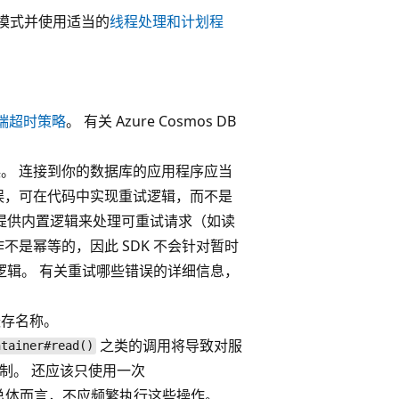
模式并使用适当的
线程处理和计划程
端到端超时策略
。 有关 Azure Cosmos DB
。 连接到你的数据库的应用程序应当
误，可在代码中实现重试逻辑，而不是
 提供内置逻辑来处理可重试请求（如读
不是幂等的，因此 SDK 不会针对暂时
试逻辑。 有关重试哪些错误的详细信息，
缓存名称。
之类的调用将导致对服
ntainer#read()
限制。 还应该只使用一次
总体而言，不应频繁执行这些操作。