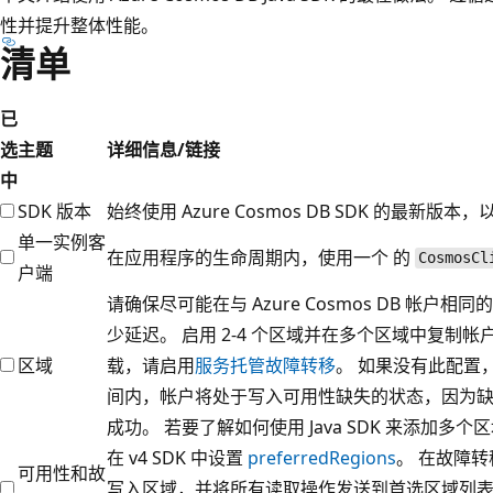
性并提升整体性能。
清单
已
选
主题
详细信息/链接
中
SDK 版本
始终使用 Azure Cosmos DB SDK 的最新版
单一实例客
在应用程序的生命周期内，使用一个
的
CosmosCl
户端
请确保尽可能在与 Azure Cosmos DB 帐户相同的
少延迟。 启用 2-4 个区域并在多个区域中复制帐
区域
载，请启用
服务托管故障转移
。 如果没有此配置
间内，帐户将处于写入可用性缺失的状态，因为
成功。 若要了解如何使用 Java SDK 来添加多个
在 v4 SDK 中设置
preferredRegions
。 在故障
可用性和故
写入区域，并将所有读取操作发送到首选区域列表