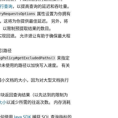
行查询
，以提高查询的延迟和吞吐量。
属性设置为你拥有
ryRequestsOptions
，这将为你提供最佳延迟。 另外，将
，以限制预提取结果的数目。
实现回退。 允许退让有助于确保最大程
索引路径
来指定
ngPolicy#getExcludedPaths()
除未使用的路径以加快写入速度。 有关
减小文档的大小，因为对大型文档执行
大小的块返回查询结果（以先达到的限制为
大小
以减少所需的往返次数。 内存消耗
如何使用
Java SDK
捕获 SQL 查询指标的