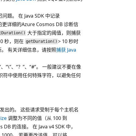
。 在 Java SDK 中记录
细的Azure Cosmos DB 诊断信
大于指定的阈值，则捕获
tDuration()
10 秒，则在
> 10 秒时
getDuration()
断。 有关详细信息，请按照
捕获 Java
\”、“？”、“#”。 一般建议不要在像
标识符中使用任何特殊字符，以避免任何
REST 发出的。 这些请求受制于每个主机名
ize
调整为不同的值（从 100 到
B 的连接。 在 Java v4 SDK 中，
 1000。 若要更改该值，可以将