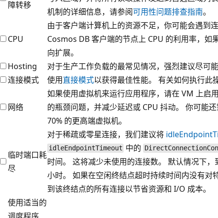
障转移
机制的详细信息，请参阅
可用性问题排查指南
。
由于客户端计算机上的资源不足，你可能会遇到连接/
CPU
Cosmos DB 客户端的节点上 CPU 的利用
向扩展。
Hosting
对于生产工作负载的最常见情况，强烈建议尽可能使用至
连接模式
使用
直接模式
以获得最佳性能。 有关如何执行此
如果使用虚拟机来运行应用程序，请在 VM 上启
网络
的瓶颈问题，并减少延迟或 CPU 抖动。 你可能还
70% 的更高端虚拟机。
对于稀疏或零星连接，我们建议将
idleEndpoint
中的
idleEndpointTimeout
DirectConnectionCo
临时端口耗
时间。 这将减少未使用的连接数。 默认情况下，
尽
小时。 如果在空闲终结点超时持续时间内没有对
到该终结点的所有连接以节省资源和 I/O 成本。
使用适当的
调度程序