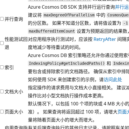
Azure Cosmos DB SDK 支持并行运行查询
并行运
建议将
中的
maxDegreeOfParallelism
CosmosQue
并行查询
的分区数。 如果不知道分区数，请将值设置为
-1
设置为预期返回的结果数
maxBufferedItemCount
性能测试回
对应用程序执行测试时，应该按
RetryAfter
间隔
退
度地减少等待重试的时间。
Azure Cosmos DB 索引策略还允许你通过使用
和
IndexingPolicy#getIncludedPaths()
Indexi
索引
要包含或排除索引的文档路径。 确保从索引中排
如何使用 SDK 来创建索引的示例，请
访问此处
指定操作的请求费用与文档大小直接相关。 建议
文档大小
操作比对小型文档执行操作成本更高。
默认情况下，以包括 100 个项的块或 4 MB 
页面大小
准）。 如果查询将返回超过 100 项，请增大
页面
量将随着页面大小的增大而增大。
启用查询指
有关后端查询执行的其他日志记录，请按照有关