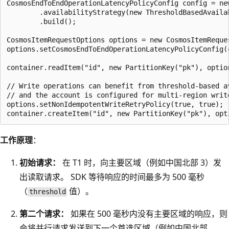
CosmosEndToEndOperationLatencyPolicyConfig config = ne
        .availabilityStrategy(new ThresholdBasedAvaila
        .build();

CosmosItemRequestOptions options = new CosmosItemReques
options.setCosmosEndToEndOperationLatencyPolicyConfig(c
container.readItem("id", new PartitionKey("pk"), option
// Write operations can benefit from threshold-based a
// and the account is configured for multi-region write
options.setNonIdempotentWriteRetryPolicy(true, true);

工作原理
：
初始请求：
在 T1 时，向主要区域（例如中国北部 3）发
出读取请求。 SDK 等待响应的时间最多为 500 毫秒
（
值）。
threshold
第二个请求：
如果在 500 毫秒内没有主要区域的响应，则
会将并行请求发送到下一个首选区域（例如中国北部