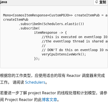
java
复制
Mono<CosmosItemResponse<CustomPOJO>> createItemPub = as
createItemPub

        .subscribeOn(Schedulers.elastic())

        .subscribe(

                itemResponse -> {

                    //this is executed on eventloop IO 
                    //the eventloop thread is shared a
                    //

                    // DON'T do this on eventloop IO ne
                    veryCpuIntensiveWork();

                });

根据您的工作类型，应使用适合的现有 Reactor 调度器来完成
工作。 请阅读
Schedulers
。
若要进一步了解 project Reactor 的线程处理和计划模型，请参
阅 Project Reactor 的此
博客文章
。