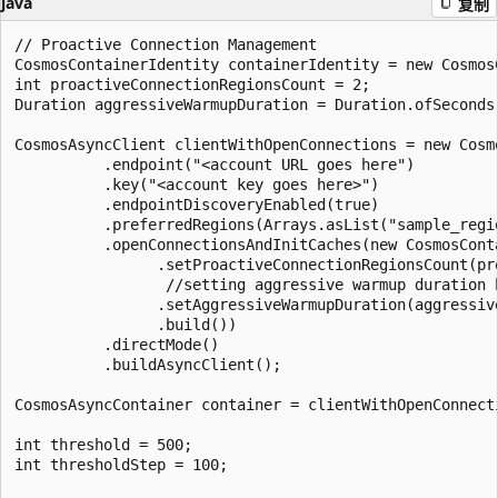
java
复制
// Proactive Connection Management

CosmosContainerIdentity containerIdentity = new Cosmos
int proactiveConnectionRegionsCount = 2;

Duration aggressiveWarmupDuration = Duration.ofSeconds(
CosmosAsyncClient clientWithOpenConnections = new Cosmo
          .endpoint("<account URL goes here")

          .key("<account key goes here>")

          .endpointDiscoveryEnabled(true)

          .preferredRegions(Arrays.asList("sample_regio
          .openConnectionsAndInitCaches(new CosmosCont
                .setProactiveConnectionRegionsCount(pro
                 //setting aggressive warmup duration 
                .setAggressiveWarmupDuration(aggressive
                .build())

          .directMode()

          .buildAsyncClient();

CosmosAsyncContainer container = clientWithOpenConnect
int threshold = 500;

int thresholdStep = 100;
