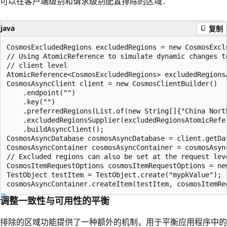
可以在客户端级别和请求级别配置排除的区域：
java
复制
CosmosExcludedRegions excludedRegions = new CosmosExcl
// Using AtomicReference to simulate dynamic changes t
// client level

AtomicReference<CosmosExcludedRegions> excludedRegions
CosmosAsyncClient client = new CosmosClientBuilder()

    .endpoint("")

    .key("")

    .preferredRegions(List.of(new String[]{"China North
    .excludedRegionsSupplier(excludedRegionsAtomicRefer
    .buildAsyncClient();

CosmosAsyncDatabase cosmosAsyncDatabase = client.getDat
CosmosAsyncContainer cosmosAsyncContainer = cosmosAsyn
// Excluded regions can also be set at the request leve
CosmosItemRequestOptions cosmosItemRequestOptions = ne
TestObject testItem = TestObject.create("mypkValue");

调整一致性与可用性的平衡
排除的区域功能提供了一种额外的机制，用于平衡应用程序中的