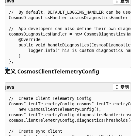
Java
复制
//  By default, DEFAULT_LOGGING_HANDLER can be used

CosmosDiagnosticsHandler cosmosDiagnosticsHandler = 
//  App developers can also define their own diagnost
cosmosDiagnosticsHandler = new CosmosDiagnosticsHandl
    @Override

    public void handleDiagnostics(CosmosDiagnosticsC
        logger.info("This is custom diagnostics hand
    }

定义 CosmosClientTelemetryConfig
Java
复制
//  Create Client Telemetry Config

CosmosClientTelemetryConfig cosmosClientTelemetryConf
    new CosmosClientTelemetryConfig();

cosmosClientTelemetryConfig.diagnosticsHandler(cosmos
cosmosClientTelemetryConfig.diagnosticsThresholds(cos
//  Create sync client
