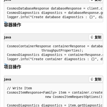
CosmosDatabaseResponse databaseResponse = client.cre
CosmosDiagnostics diagnostics = databaseResponse.getD
容器操作
Java
复制
CosmosContainerResponse containerResponse = database
                  throughputProperties);

CosmosDiagnostics diagnostics = containerResponse.get
项目操作
Java
复制
// Write Item

CosmosItemResponse<Family> item = container.createIt
                    new CosmosItemRequestOptions());

CosmosDiagnostics diagnostics = item.getDiagnostics()