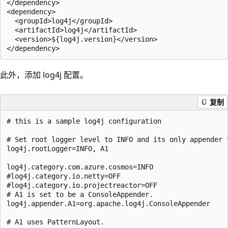
</dependency>

<dependency>

  <groupId>log4j</groupId>

  <artifactId>log4j</artifactId>

  <version>${log4j.version}</version>

此外，添加 log4j 配置。
复制
# this is a sample log4j configuration

# Set root logger level to INFO and its only appender t
log4j.rootLogger=INFO, A1

log4j.category.com.azure.cosmos=INFO

#log4j.category.io.netty=OFF

#log4j.category.io.projectreactor=OFF

# A1 is set to be a ConsoleAppender.

log4j.appender.A1=org.apache.log4j.ConsoleAppender

# A1 uses PatternLayout.
