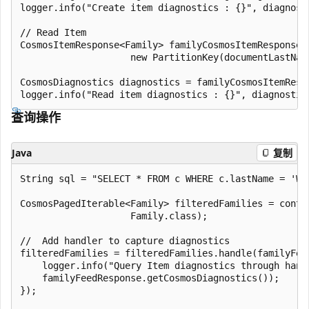
logger.info("Create item diagnostics : {}", diagnosti
// Read Item

CosmosItemResponse<Family> familyCosmosItemResponse 
                    new PartitionKey(documentLastName
CosmosDiagnostics diagnostics = familyCosmosItemRespo
查询操作
Java
复制
String sql = "SELECT * FROM c WHERE c.lastName = 'Wit
CosmosPagedIterable<Family> filteredFamilies = conta
                    Family.class);

//  Add handler to capture diagnostics

filteredFamilies = filteredFamilies.handle(familyFeed
    logger.info("Query Item diagnostics through handl
    familyFeedResponse.getCosmosDiagnostics());

});
