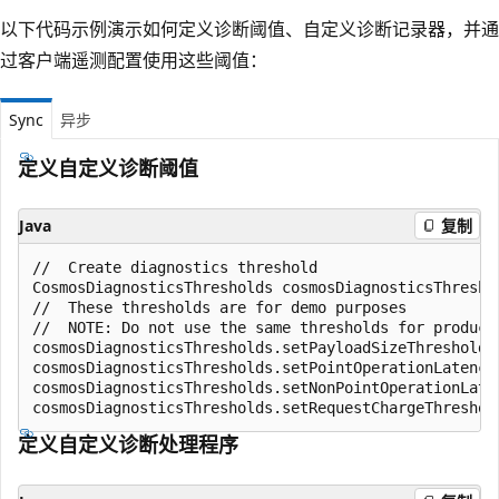
以下代码示例演示如何定义诊断阈值、自定义诊断记录器，并通
过客户端遥测配置使用这些阈值：
Sync
异步
定义自定义诊断阈值
Java
复制
//  Create diagnostics threshold

CosmosDiagnosticsThresholds cosmosDiagnosticsThresho
//  These thresholds are for demo purposes

//  NOTE: Do not use the same thresholds for producti
cosmosDiagnosticsThresholds.setPayloadSizeThreshold(1
cosmosDiagnosticsThresholds.setPointOperationLatency
cosmosDiagnosticsThresholds.setNonPointOperationLate
定义自定义诊断处理程序