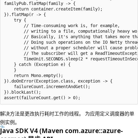
familyPub.flatMap(family -> {

    return container.createItem(family);

}).flatMap(r -> {

    try {

        // Time-consuming work is, for example,

        // writing to a file, computationally heavy wor
        // Basically, it's anything that takes more tha
        // Doing such operations on the IO Netty thread
        // without a proper scheduler will cause proble
        // The subscriber will get a ReadTimeoutExcepti
        TimeUnit.SECONDS.sleep(2 * requestTimeoutInSeco
    } catch (Exception e) {

    }

    return Mono.empty();

}).doOnError(Exception.class, exception -> {

    failureCount.incrementAndGet();

}).blockLast();

解决方法是更改执行耗时工作的线程。 为应用定义调度器的单
例实例。
Java SDK V4 (Maven com.azure::azure-