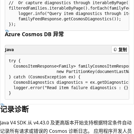
//  Or capture diagnostics through iterableByPage() A
filteredFamilies.iterableByPage().forEach(familyFeedR
    logger.info("Query item diagnostics through itera
    familyFeedResponse.getCosmosDiagnostics());

Azure Cosmos DB 异常
Java
复制
try {

  CosmosItemResponse<Family> familyCosmosItemRespons
                    new PartitionKey(documentLastName
} catch (CosmosException ex) {

  CosmosDiagnostics diagnostics = ex.getDiagnostics()
  logger.error("Read item failure diagnostics : {}", 
记录诊断
Java V4 SDK 从 v4.43.0 及更高版本开始支持根据特定条件自动
记录所有请求或错误的 Cosmos 诊断日志。 应用程序开发人员