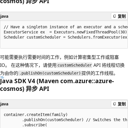
cosmos) 异步 API
java
复制
// Have a singleton instance of an executor and a sched
ExecutorService ex  = Executors.newFixedThreadPool(30);
Scheduler customScheduler = Schedulers.fromExecutor(ex)
可能需要执行需要时间的工作，例如计算密集型工作或阻塞
IO。 在这种情况下，请使用
API 将线程切换
customScheduler
为由你的
提供的工作线程。
.publishOn(customScheduler)
Java SDK V4 (Maven com.azure::azure-
cosmos) 异步 API
java
复制
container.createItem(family)

        .publishOn(customScheduler) // Switches the thr
        .subscribe(
