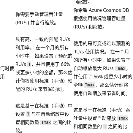
间缩放。
你希望 Azure Cosmos DB
你需要手动管理吞吐量
根据使用情况管理吞吐量
(RU/s) 并自行缩放。
(RU/s) 和缩放。
具有高、一致的预配 RU/s
使用的是可变或难以预测的
利用率。 在一个月的所有
RU/s 使用情况。 在一个月
小时中，如果设置了预配的
的所有小时中，如果设置了
RU/s
，并且使用了 66%
T
何时使
自动缩放最大 RU/s
，
Tmax
或更多小时的全额，那么估
用
并使用了 66% 或更少小时的
计你将使用标准（手动）预
全额
，那么估计你将
Tmax
配的 RU/s 来节省时间。
使用自动缩放来节省时间。
这是基于在标准（手动）中
这是基于在标准（手动）吞
设置
与在自动缩放中设
T
吐量中设置自动缩放
Tmax
置相同数量
之间的比
Tmax
和相同数量的
之间的比
T
较。