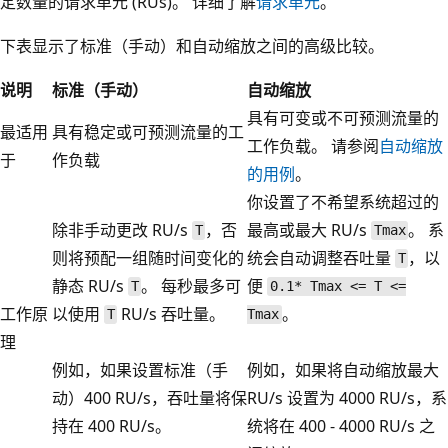
定数量的请求单元 (RUs)。 详细了解
请求单元
。
下表显示了标准（手动）和自动缩放之间的高级比较。
说明
标准（手动）
自动缩放
具有可变或不可预测流量的
最适用
具有稳定或可预测流量的工
工作负载。 请参阅
自动缩放
于
作负载
的用例
。
你设置了不希望系统超过的
除非手动更改 RU/s
，否
最高或最大 RU/s
。 系
T
Tmax
则将预配一组随时间变化的
统会自动调整吞吐量
，以
T
静态 RU/s
。 每秒最多可
便
T
0.1* Tmax <= T <=
工作原
以使用
RU/s 吞吐量。
。
T
Tmax
理
例如，如果设置标准（手
例如，如果将自动缩放最大
动）400 RU/s，吞吐量将保
RU/s 设置为 4000 RU/s，系
持在 400 RU/s。
统将在 400 - 4000 RU/s 之