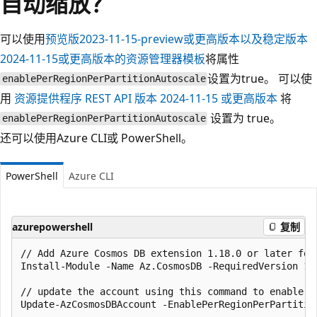
自动缩放？
可以使用
预览版
2023-11-15-preview
或更高版本以及稳定版本
2024-11-15
或更高版本的资源管理器模板
将属性
设置为true。 可以使
enablePerRegionPerPartitionAutoscale
用
资源提供程序 REST API 版本
2024-11-15
或更高版本
将
设置为 true。
enablePerRegionPerPartitionAutoscale
还可以使用Azure CLI或 PowerShell。
PowerShell
Azure CLI
azurepowershell
复制
// Add Azure Cosmos DB extension 1.18.0 or later for 
Install-Module -Name Az.CosmosDB -RequiredVersion 1.1
// update the account using this command to enable or
Update-AzCosmosDBAccount -EnablePerRegionPerPartitio