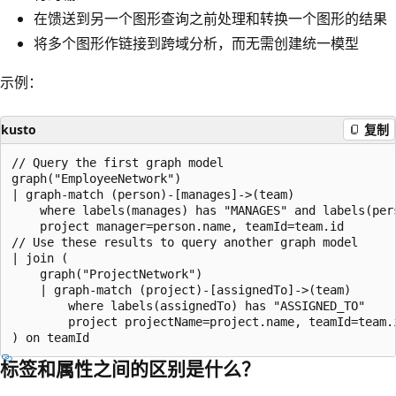
在馈送到另一个图形查询之前处理和转换一个图形的结果
将多个图形作链接到跨域分析，而无需创建统一模型
示例：
kusto
复制
// Query the first graph model

graph("EmployeeNetwork") 

| graph-match (person)-[manages]->(team)

    where labels(manages) has "MANAGES" and labels(pers
    project manager=person.name, teamId=team.id

// Use these results to query another graph model

| join (

	graph("ProjectNetwork")

	| graph-match (project)-[assignedTo]->(team)

        where labels(assignedTo) has "ASSIGNED_TO"

	    project projectName=project.name, teamId=team.id

标签和属性之间的区别是什么？