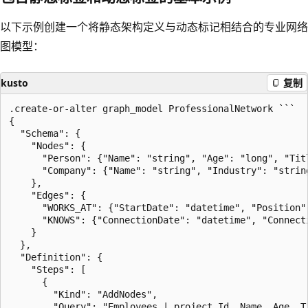
以下示例创建一个将静态架构定义与动态标记相结合的专业网络
图模型：
kusto
复制
.create-or-alter graph_model ProfessionalNetwork ```

{

  "Schema": {

    "Nodes": {

      "Person": {"Name": "string", "Age": "long", "Titl
      "Company": {"Name": "string", "Industry": "string
    },

    "Edges": {

      "WORKS_AT": {"StartDate": "datetime", "Position"
      "KNOWS": {"ConnectionDate": "datetime", "Connecti
    }

  },

  "Definition": {

    "Steps": [

      {

        "Kind": "AddNodes",

        "Query": "Employees | project Id, Name, Age, Ti