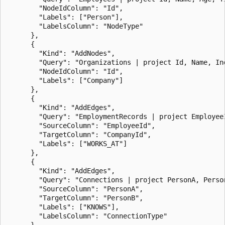
        "NodeIdColumn": "Id",

        "Labels": ["Person"],

        "LabelsColumn": "NodeType"

      },

      {

        "Kind": "AddNodes",

        "Query": "Organizations | project Id, Name, Ind
        "NodeIdColumn": "Id",

        "Labels": ["Company"]

      },

      {

        "Kind": "AddEdges",

        "Query": "EmploymentRecords | project Employee
        "SourceColumn": "EmployeeId",

        "TargetColumn": "CompanyId",

        "Labels": ["WORKS_AT"]

      },

      {

        "Kind": "AddEdges",

        "Query": "Connections | project PersonA, Perso
        "SourceColumn": "PersonA",

        "TargetColumn": "PersonB",

        "Labels": ["KNOWS"],

        "LabelsColumn": "ConnectionType"

      }
