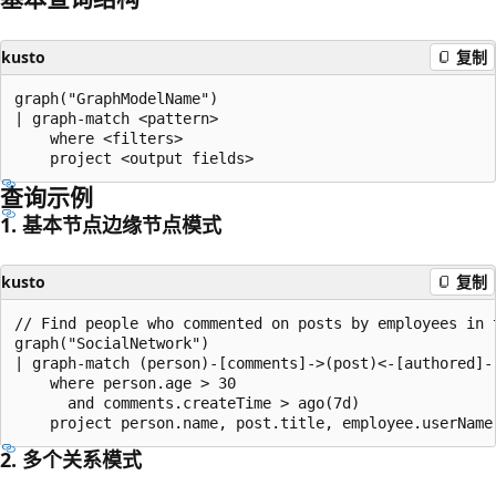
kusto
复制
graph("GraphModelName")

| graph-match <pattern>

    where <filters>

查询示例
1. 基本节点边缘节点模式
kusto
复制
// Find people who commented on posts by employees in t
graph("SocialNetwork") 

| graph-match (person)-[comments]->(post)<-[authored]-(
    where person.age > 30 

      and comments.createTime > ago(7d)

2. 多个关系模式