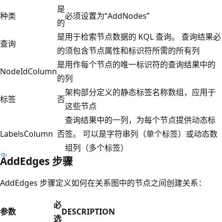
是
种类
必须设置为“AddNodes”
的
是
用于检索节点数据的 KQL 查询。 查询结果必
查询
的
须包含节点属性和标识符所需的所有列
是
用作每个节点的唯一标识符的查询结果中的
NodeIdColumn
的
列
架构部分定义的静态标签名称数组，应用于
标签
否
这些节点
查询结果中的一列，为每个节点提供动态标
LabelsColumn
否
签。 可以是字符串列（单个标签）或动态数
组列（多个标签）
AddEdges 步骤
AddEdges 步骤定义如何在关系图中的节点之间创建关系：
必
参数
DESCRIPTION
选