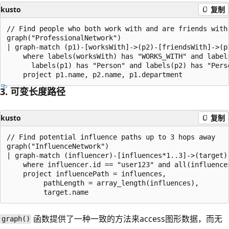
kusto
复制
// Find people who both work with and are friends with 
graph("ProfessionalNetwork") 

| graph-match (p1)-[worksWith]->(p2)-[friendsWith]->(p1
    where labels(worksWith) has "WORKS_WITH" and label
      labels(p1) has "Person" and labels(p2) has "Perso
3. 可变长度路径
kusto
复制
// Find potential influence paths up to 3 hops away

graph("InfluenceNetwork") 

| graph-match (influencer)-[influences*1..3]->(target)

    where influencer.id == "user123" and all(influences
    project influencePath = influences, 

         pathLength = array_length(influences), 

函数提供了一种一致的方法来access图形数据，而无
graph()