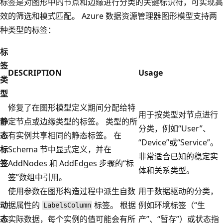
标签是对图形中的节点和边缘进行分类的关键标识符，可实现高
效的筛选和模式匹配。 Azure 数据资源管理器图形模型支持两
种类型的标签：
标
签
DESCRIPTION
Usage
类
型
修复了在图形模型定义期间分配给特
用于按类型对节点进行
静
定节点或边缘类型的标签。 类型的所
分类，例如“User”、
态
有实例共享相同的静态标签。 在
“Device”或“Service”。
标
Schema 节中显式定义，并在
非常适合已知的稳定实
签
AddNodes 和 AddEdges 步骤的“标
体和关系类型。
签”数组中引用。
使用参数在图形构造过程中派生自数
用于数据驱动的分类，
动
据属性的
标签。 根据
例如环境标签（“生
LabelsColumn
态
实际数据，每个实例的值可能会有所
产”、“暂存”）或状态指