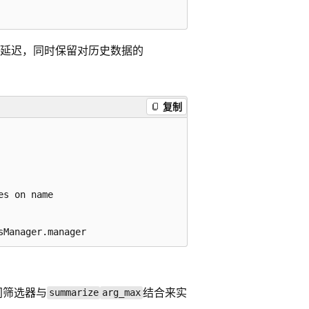
延迟，同时保留对历史数据的
复制
s on name

间筛选器与
结合来实
summarize
arg_max