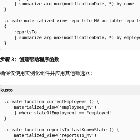
    | summarize arg_max(modificationDate, *) by name

}

.create materialized-view reportsTo_MV on table reports
{

    reportsTo

    | summarize arg_max(modificationDate, *) by employe
步骤 3：创建帮助程序函数
确保仅使用实例化组件并应用其他筛选器：
kusto
.create function currentEmployees () {

    materialized_view('employees_MV')

    | where stateOfEmployment == "employed"

}

.create function reportsTo_lastKnownState () {

    materialized_view('reportsTo_MV')
