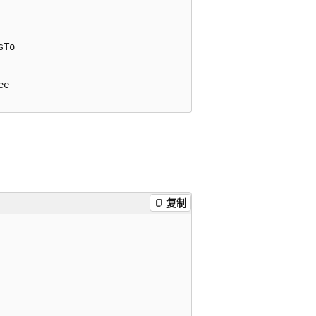
To

e

复制