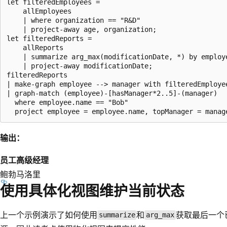
let filteredEmployees =

    allEmployees

    | where organization == "R&D"

    | project-away age, organization;

let filteredReports =

    allReports

    | summarize arg_max(modificationDate, *) by employe
    | project-away modificationDate;

filteredReports

| make-graph employee --> manager with filteredEmployee
| graph-match (employee)-[hasManager*2..5]-(manager)

  where employee.name == "Bob"

输出：
员工
高级经理
鲍勃
马洛里
使用具体化视图维护当前状态
上一个示例演示了如何使用
和
获取最后一个
summarize
arg_max