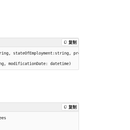
复制
ring, stateOfEmployment:string, properties:dynamic, modif
复制
es
