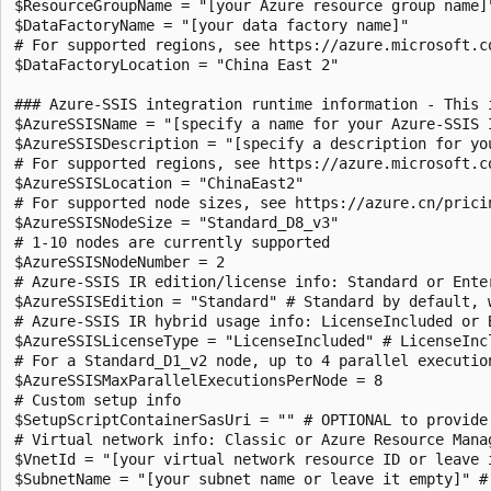
$ResourceGroupName = "[your Azure resource group name]"
$DataFactoryName = "[your data factory name]"

# For supported regions, see https://azure.microsoft.c
$DataFactoryLocation = "China East 2" 

### Azure-SSIS integration runtime information - This 
$AzureSSISName = "[specify a name for your Azure-SSIS I
$AzureSSISDescription = "[specify a description for you
# For supported regions, see https://azure.microsoft.c
$AzureSSISLocation = "ChinaEast2" 

# For supported node sizes, see https://azure.cn/pricin
$AzureSSISNodeSize = "Standard_D8_v3"

# 1-10 nodes are currently supported

$AzureSSISNodeNumber = 2

# Azure-SSIS IR edition/license info: Standard or Enter
$AzureSSISEdition = "Standard" # Standard by default, 
# Azure-SSIS IR hybrid usage info: LicenseIncluded or B
$AzureSSISLicenseType = "LicenseIncluded" # LicenseInc
# For a Standard_D1_v2 node, up to 4 parallel executio
$AzureSSISMaxParallelExecutionsPerNode = 8

# Custom setup info

$SetupScriptContainerSasUri = "" # OPTIONAL to provide
# Virtual network info: Classic or Azure Resource Manag
$VnetId = "[your virtual network resource ID or leave 
$SubnetName = "[your subnet name or leave it empty]" #