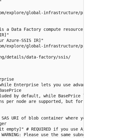


om/explore/global-infrastructure/products-by-region/table
is a Data Factory compute resource for running SSIS packa
R]"

r Azure-SSIS IR]"

om/explore/global-infrastructure/products-by-region/table
g/details/data-factory/ssis/

prise

while Enterprise lets you use advanced/premium features o
asePrice

luded by default, while BasePrice lets you bring your ex
ns per node are supported, but for other nodes, up to max
 SAS URI of blob container where your custom setup script
er

it empty]" # REQUIRED if you use Azure SQL Database with
 WARNING: Please use the same subnet as the one used wit