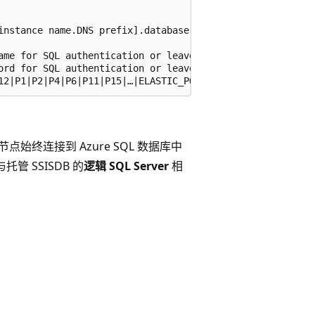
instance name.DNS prefix].database.chinacloudapi.cn" # W
ame for SQL authentication or leave it empty for AAD auth
ord for SQL authentication or leave it empty for AAD auth
始终连接到 Azure SQL 数据库中
为与托管 SSISDB 的
逻辑 SQL Server
相