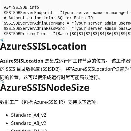
### SSISDB info

$SSISDBServerEndpoint = "[your server name or managed 
# Authentication info: SQL or Entra ID

$SSISDBServerAdminUserName = "[your server admin usern
$SSISDBServerAdminPassword = "[your server admin passw
AzureSSISLocation
AzureSSISLocation
是集成运行时工作节点的位置。 该工作器节点
的 SSIS 目录数据库 (SSISDB)。 将“AzureSSISLocation”设置
同的位置，这可以使集成运行时尽可能高效运行。
AzureSSISNodeSize
数据工厂（包括 Azure-SSIS IR）支持以下选项：
Standard_A4_v2
Standard_A8_v2