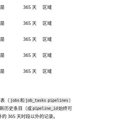
是
365 天
区域
是
365 天
区域
是
365 天
区域
是
365 天
区域
是
365 天
区域
）表（
和
）
jobs
job_tasks
pipelines
新历史条目（或
始终可
pipeline_id
的 365 天时段以外的记录。