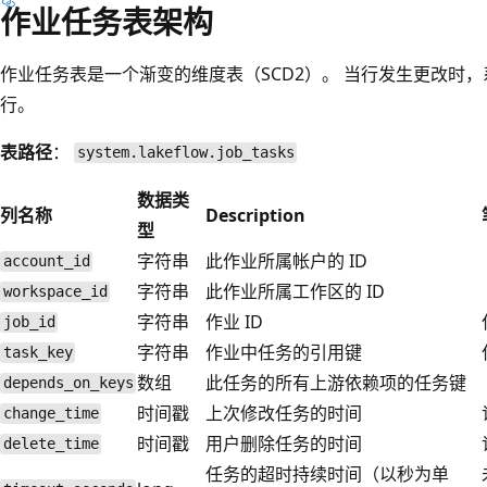
作业任务表架构
作业任务表是一个渐变的维度表（SCD2）。 当行发生更改时
行。
表路径
：
system.lakeflow.job_tasks
数据类
列名称
Description
型
字符串
此作业所属帐户的 ID
account_id
字符串
此作业所属工作区的 ID
workspace_id
字符串
作业 ID
job_id
字符串
作业中任务的引用键
task_key
数组
此任务的所有上游依赖项的任务键
depends_on_keys
时间戳
上次修改任务的时间
change_time
时间戳
用户删除任务的时间
delete_time
任务的超时持续时间（以秒为单