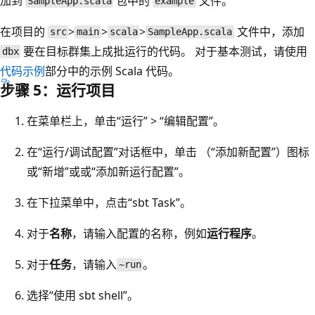
加到
包中的
文件。
SampleApp.scala
example
在项目的
>
>
>
文件中，添加
src
main
scala
SampleApp.scala
要在目标群集上成批运行的代码。 对于基本测试，请使用
dbx
代码示例
部分中的示例 Scala 代码。
步骤 5：运行项目
在菜单栏上，单击“运行” > “编辑配置”
。
在“运行/调试配置”对话框中，单击
（“添加新配置”）图标
或“新增”或或“添加新运行配置”。
在下拉菜单中，点击“sbt Task”。
对于
名称
，请输入配置的名称，例如
运行程序
。
对于
任务
，请输入
。
~run
选择“使用 sbt shell”。