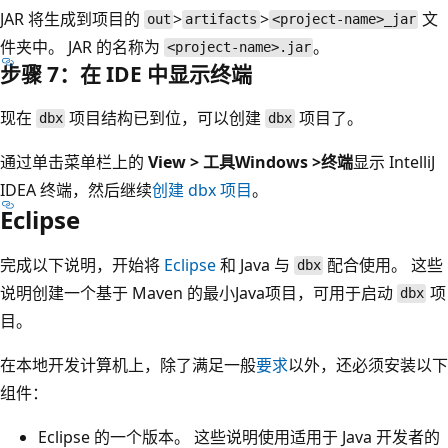
JAR 将生成到项目的
>
>
文
out
artifacts
<project-name>_jar
件夹中。 JAR 的名称为
。
<project-name>.jar
步骤 7：在 IDE 中显示终端
现在
项目结构已到位，可以创建
项目了。
dbx
dbx
通过单击菜单栏上的
View > 工具Windows >终端
显示 IntelliJ
IDEA 终端，然后继续
创建 dbx 项目
。
Eclipse
完成以下说明，开始将
Eclipse
和 Java 与
配合使用。 这些
dbx
说明创建一个基于 Maven 的最小Java项目，可用于启动
项
dbx
目。
在本地开发计算机上，除了满足一般
要求
以外，还必须安装以下
组件：
Eclipse 的一个版本。 这些说明使用适用于 Java 开发者的