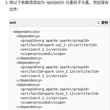
将以下依赖项添加为
元素的子元素，然后保存
<project>
文件：
xml
复制
<dependencies>

  <dependency>

    <groupId>org.apache.spark</groupId>

    <artifactId>spark-sql_2.12</artifactId>

    <version>3.2.1</version>

    <scope>provided</scope>

  </dependency>

  <dependency>

    <groupId>org.apache.spark</groupId>

    <artifactId>spark-core_2.12</artifactId>

    <version>3.2.1</version>

  </dependency>

  <dependency>

    <groupId>org.apache.spark</groupId>

    <artifactId>spark-hive_2.12</artifactId>

    <version>3.2.1</version>

    <scope>provided</scope>

  </dependency>
