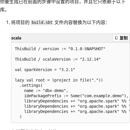
你要生成已在前面的步骤中设置的项目，并且它只依赖于以下
库。
将项目的
文件内容替换为以下内容：
build.sbt
scala
复制
ThisBuild / version := "0.1.0-SNAPSHOT"

ThisBuild / scalaVersion := "2.12.14"

val sparkVersion = "3.2.1"

lazy val root = (project in file("."))

  .settings(

    name := "dbx-demo",

    idePackagePrefix := Some("com.example.demo"),

    libraryDependencies += "org.apache.spark" %% "
    libraryDependencies += "org.apache.spark" %% "
    libraryDependencies += "org.apache.spark" %% "