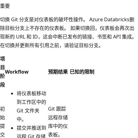
重要
切换 Git 分支是对仪表板的破坏性操作。 Azure Databricks删
除目标分支上不存在的仪表板。 如果切换回，仪表板会再次出
现新的 URL 和 ID，这会中断已发布的链接、书签和 API 集成。
在切换并更新所有引用之前，请验证目标分支。
项
目
Workflow
预期结果
已知的限制
阶
段
将仪表板移动
到工作区中的
初
Git 跟踪
Git 文件夹
始
远程存储
中。
提
库中的仪
提交并推送到
交
表板。
远程 Git 存储