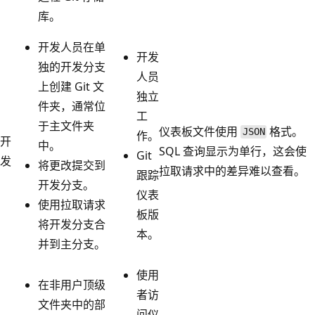
库。
开发人员在单
开发
独的开发分支
人员
上创建 Git 文
独立
件夹，通常位
工
于主文件夹
仪表板文件使用
格式。
JSON
作。
开
中。
SQL 查询显示为单行，这会使
Git
发
将更改提交到
拉取请求中的差异难以查看。
跟踪
开发分支。
仪表
使用拉取请求
板版
将开发分支合
本。
并到主分支。
使用
在非用户顶级
者访
文件夹中的部
问仪