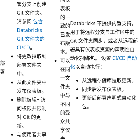
署分支上创建
表板
Git 文件夹。
的一
请参阅
包含
Databricks 不提供内置支持，
致的
Databricks
用于将远程分支与工作区中的
已发
Git 文件夹的
Git 文件夹同步，或者从远程部
布版
CI/CD
。
署具有仪表板资源的声明性自
本。
将更改拉取到
动化捆绑包。 设置
CI/CD 自动
可以
部
部署文件夹
化
以自动执行：
在同
署
中。
一文
从远程存储库拉取更新。
从此文件夹中
件夹
同步后发布仪表板。
发布仪表板。
中与
更新后部署声明式自动化
删除编辑+ 访
不同
包。
问权限并限制
的受
对 Git 的更
众共
新。
享仪
与使用者共享
表