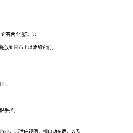
 它有两个选项卡：
型拖放到画布上以添加它们。
区。
根手指。
缩小，
适应视图，
自动布局，以及